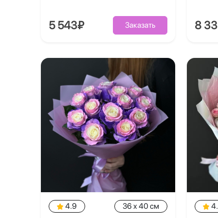
5 543₽
8 3
Заказать
4.9
36 x 40 см
4