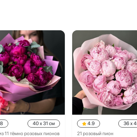
.8
40 x 31 см
4.9
36 x 
из 11 тёмно розовых пионов
21 розовый пион