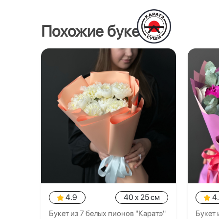
Похожие букеты
4.9
40 x 25 см
4
Букет из 7 белых пионов "Каратэ"
Букет 