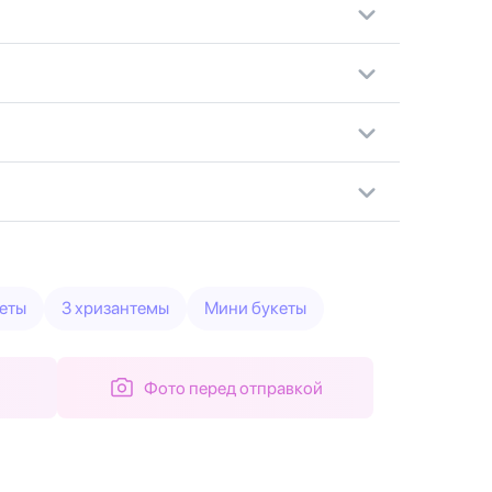
еты
3 хризантемы
Мини букеты
Фото перед отправкой