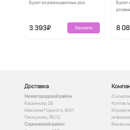
Букет из разноцветных роз
Букет 
розам
3 393₽
8 0
Заказать
Доставка
Компа
Нижегородский район
О компа
Касьянова, 2Б
Контакт
Максима Горького, 80/1
Юридиче
Пискунова, 36/12
информ
Сормовский район
Ваканси