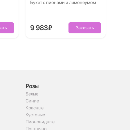
Букет с пионами и лимонеумом
9 983₽
ать
Заказать
Рoзы
Белые
Синие
Красные
Кустовые
Пионовидные
Поштучно