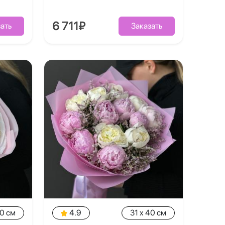
6 711₽
ать
Заказать
40 см
4.9
31 x 40 см