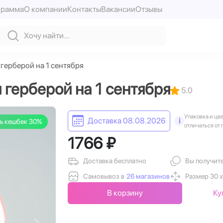
грамма
О компании
Контакты
Вакансии
Отзывы
 герберой на 1 сентября
 герберой на 1 сентября
5.0
Упаковка и цв
Доставка 08.08.2026
i
ь кешбек 30%
отличаться от 
1766 ₽
Доставка бесплатно
Вы получит
Самовывоз в
26 магазинов
Размер 30 х
В корзину
Ку