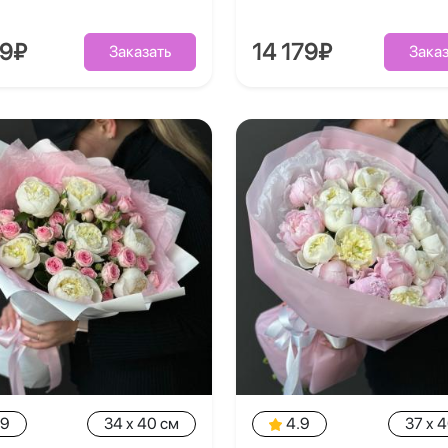
39₽
14 179₽
Заказать
Заказ
.9
34 x 40 см
4.9
37 x 