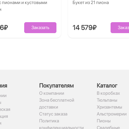
с пионами и кустовыми
Букет из 21 пиона
и
86₽
14 579₽
Заказать
Заказ
ния
Покупателям
Каталог
О компании
В коробках
нии
Зона бесплатной
Тюльпаны
ы
доставки
Хризантемы
ская
Статус заказа
Альстромерии
ация
Политика
Пионы
и
конфиденциальности
Свадебные