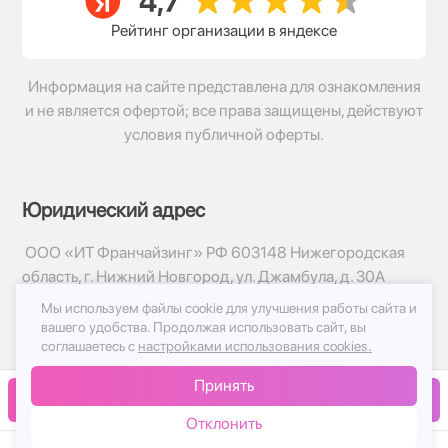
Рейтинг организации в яндексе
Информация на сайте представлена для ознакомления
и не является офертой; все права защищены, действуют
условия публичной оферты.
Юридический адрес
ООО «ИТ Франчайзинг» РФ 603148 Нижегородская
область, г. Нижний Новгород, ул. Джамбула, д. 30А
Мы используем файлы cookie для улучшения работы сайта и
© 2017-2026г, База Цветов 24.ру
вашего удобства.
Продолжая использовать сайт, вы
Политика конфиденциальности
соглашаетесь с
настройками использования cookies.
Публичная оферта
Принять
Принимаем к оплате
В корзину
Отклонить