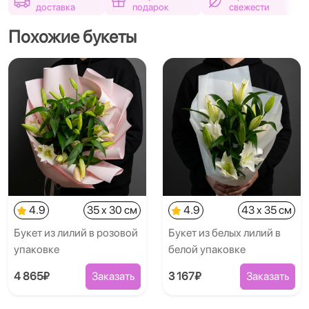
доставка
подарок
свежести
Похожие букеты
4.9
35 x 30 см
4.9
43 x 35 см
Букет из лилий в розовой
Букет из белых лилий в
упаковке
белой упаковке
4 865₽
Заказать
3 167₽
Заказать