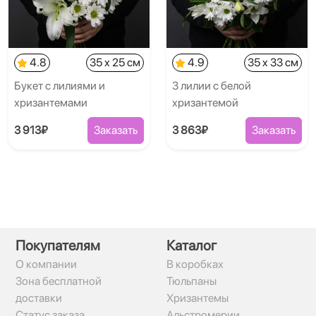
4.8
35 x 25 см
4.9
35 x 33 см
Букет с лилиями и
3 лилии с белой
хризантемами
хризантемой
3 913₽
Заказать
3 863₽
Заказать
Покупателям
Каталог
О компании
В коробках
Зона бесплатной
Тюльпаны
доставки
Хризантемы
Статус заказа
Альстромерии