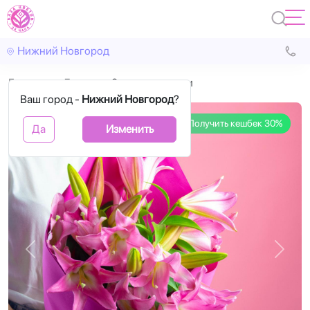
Нижний Новгород
Главная
Лилии
3 розовые лилии
Ваш город -
Нижний Новгород
?
Получить кешбек 30%
Да
Изменить
Назад
Впере