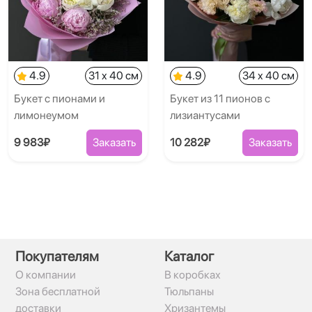
4.9
31 x 40 см
4.9
34 x 40 см
Букет с пионами и
Букет из 11 пионов с
лимонеумом
лизиантусами
9 983₽
Заказать
10 282₽
Заказать
Покупателям
Каталог
О компании
В коробках
Зона бесплатной
Тюльпаны
доставки
Хризантемы