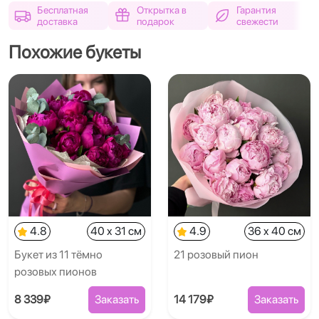
Бесплатная
Открытка в
Гарантия
доставка
подарок
свежести
Похожие букеты
4.8
40 x 31 см
4.9
36 x 40 см
Букет из 11 тёмно
21 розовый пион
розовых пионов
8 339₽
Заказать
14 179₽
Заказать