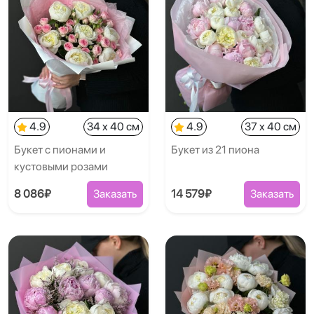
4.9
34 x 40 см
4.9
37 x 40 см
Букет с пионами и
Букет из 21 пиона
кустовыми розами
8 086₽
Заказать
14 579₽
Заказать