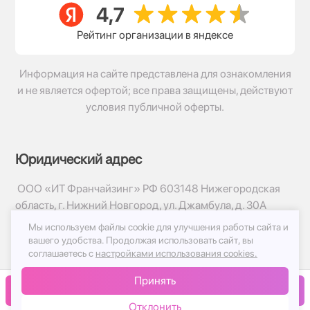
Рейтинг организации в яндексе
Информация на сайте представлена для ознакомления
и не является офертой; все права защищены, действуют
условия публичной оферты.
Юридический адрес
ООО «ИТ Франчайзинг» РФ 603148 Нижегородская
область, г. Нижний Новгород, ул. Джамбула, д. 30А
Мы используем файлы cookie для улучшения работы сайта и
© 2017-2026г, База Цветов 24.ру
вашего удобства.
Продолжая использовать сайт, вы
Политика конфиденциальности
соглашаетесь с
настройками использования cookies.
Публичная оферта
Принять
Принимаем к оплате
В корзину
Отклонить