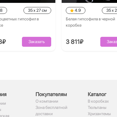
.8
35 x 27 см
4.9
35 x 
оцветных гипсофил в
Белая гипсофила в черной
ке
коробке
3₽
3 811₽
Заказать
Заказ
ния
Покупателям
Каталог
О компании
В коробках
нии
Зона бесплатной
Тюльпаны
ы
доставки
Хризантемы
ская