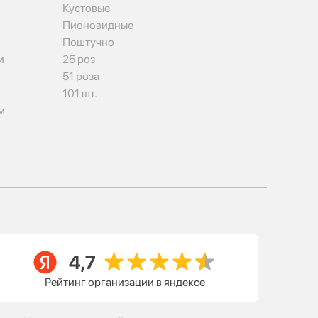
Кустовые
Пионовидные
Поштучно
и
25 роз
51 роза
101 шт.
м
Рейтинг организации в яндексе