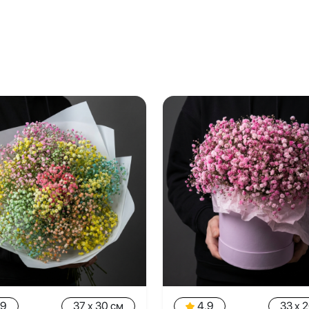
.9
37 x 30 см
4.9
33 x 