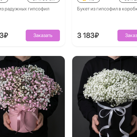
 из радужных гипсофил
Букет из гипсофил в короб
63₽
3 183₽
Заказать
Заказ