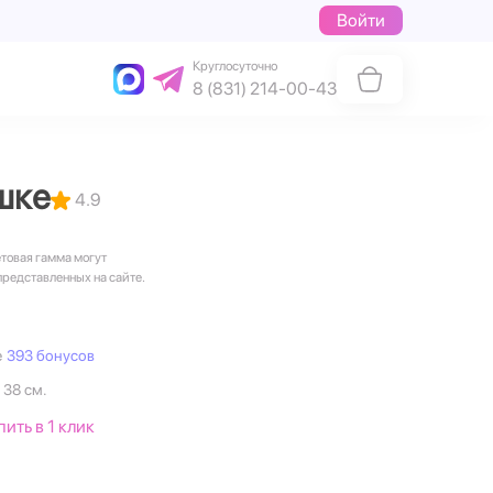
Войти
Круглосуточно
8 (831) 214-00-43
шке
4.9
етовая гамма могут
представленных на сайте.
е
393 бонусов
 38 см.
пить в 1 клик