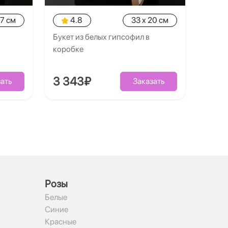
27 см
4.8
33 x 20 см
Букет из белых гипсофил в
коробке
3 343₽
ать
Заказать
Рoзы
Белые
Синие
Красные