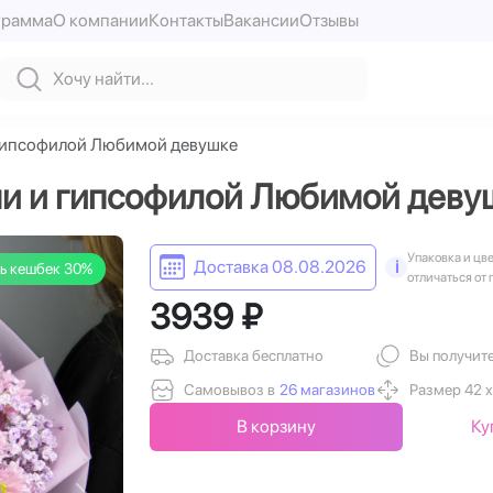
грамма
О компании
Контакты
Вакансии
Отзывы
 гипсофилой Любимой девушке
ми и гипсофилой Любимой деву
Упаковка и цв
Доставка 08.08.2026
i
ь кешбек 30%
отличаться от 
3939 ₽
Доставка бесплатно
Вы получит
Самовывоз в
26 магазинов
Размер 42 х
В корзину
Ку