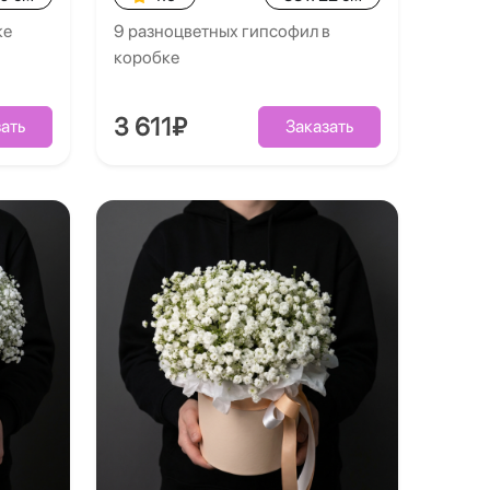
ке
9 разноцветных гипсофил в
коробке
3 611₽
ать
Заказать