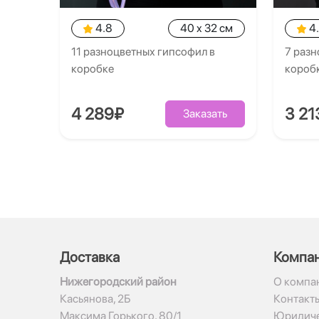
4.8
40 x 32 см
4
11 разноцветных гипсофил в
7 разн
коробке
короб
4 289₽
3 21
Заказать
Доставка
Компа
Нижегородский район
О компа
Касьянова, 2Б
Контакт
Максима Горького, 80/1
Юридиче