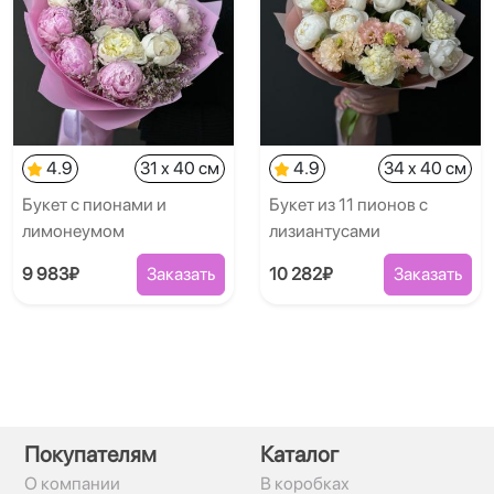
4.9
31 x 40 см
4.9
34 x 40 см
Букет с пионами и
Букет из 11 пионов с
лимонеумом
лизиантусами
9 983₽
Заказать
10 282₽
Заказать
Покупателям
Каталог
О компании
В коробках