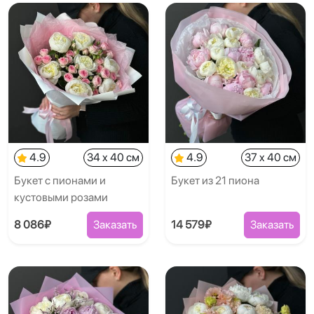
4.9
34 x 40 см
4.9
37 x 40 см
Букет с пионами и
Букет из 21 пиона
кустовыми розами
8 086₽
Заказать
14 579₽
Заказать