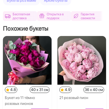
Букеты роз маме
Яркие букеты
Бесплатная
Открытка в
Гарантия
доставка
подарок
свежести
Похожие букеты
4.8
40 x 31 см
4.9
36 x 40 см
Букет из 11 тёмно
21 розовый пион
розовых пионов