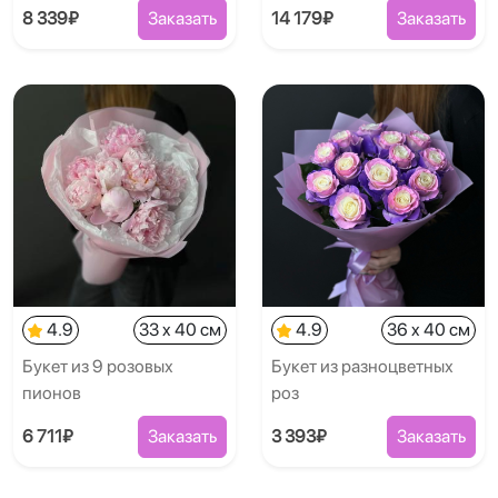
8 339₽
Заказать
14 179₽
Заказать
4.9
33 x 40 см
4.9
36 x 40 см
Букет из 9 розовых
Букет из разноцветных
пионов
роз
6 711₽
Заказать
3 393₽
Заказать