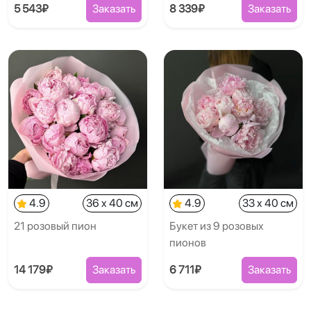
5 543₽
Заказать
8 339₽
Заказать
4.9
36 x 40 см
4.9
33 x 40 см
21 розовый пион
Букет из 9 розовых
пионов
14 179₽
Заказать
6 711₽
Заказать