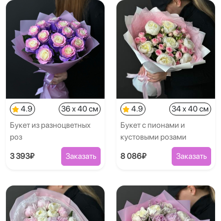
4.9
36 x 40 см
4.9
34 x 40 см
Букет из разноцветных
Букет с пионами и
роз
кустовыми розами
3 393₽
Заказать
8 086₽
Заказать