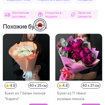
Бесплатная
Открытка в
Гарантия
доставка
подарок
свежести
Похожие букеты
4.9
40 x 25 см
4.8
40 x 31 см
Букет из 7 белых пионов
Букет из 11 тёмно
"Каратэ"
розовых пионов