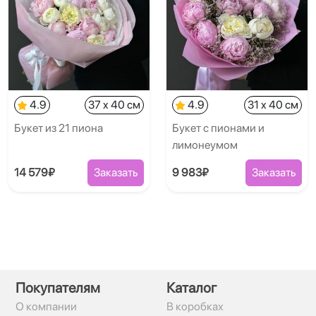
4.9
37 x 40 см
4.9
31 x 40 см
Букет из 21 пиона
Букет с пионами и
лимонеумом
14 579₽
Заказать
9 983₽
Заказать
Покупателям
Каталог
О компании
В коробках