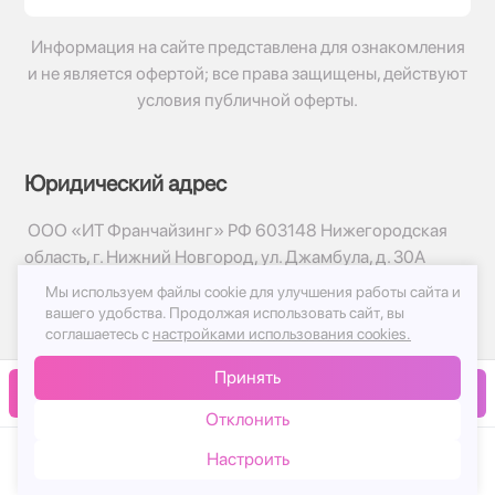
Информация на сайте представлена для ознакомления
и не является офертой; все права защищены, действуют
условия публичной оферты.
Юридический адрес
ООО «ИТ Франчайзинг» РФ 603148 Нижегородская
область, г. Нижний Новгород, ул. Джамбула, д. 30А
Мы используем файлы cookie для улучшения работы сайта и
© 2017-2026г, База Цветов 24.ру
вашего удобства.
Продолжая использовать сайт, вы
Политика конфиденциальности
соглашаетесь с
настройками использования cookies.
Публичная оферта
Принять
Принимаем к оплате
В корзину
Отклонить
Настроить
Каталог
Корзина
Чат
Войти