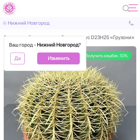
Нижний Новгород
Главная
Горшечные
Эхинокактус D23H25 «Грузони»
Ваш город -
Нижний Новгород
?
Получить кешбек 30%
Да
Изменить
Назад
Впере