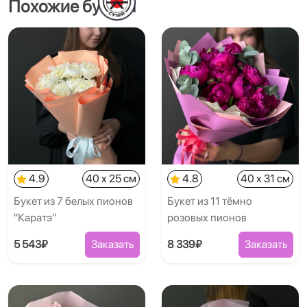
Похожие букеты
4.9
40 x 25 см
4.8
40 x 31 см
Букет из 7 белых пионов
Букет из 11 тёмно
"Каратэ"
розовых пионов
5 543₽
Заказать
8 339₽
Заказать