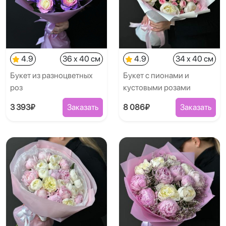
4.9
36 x 40 см
4.9
34 x 40 см
Букет из разноцветных
Букет с пионами и
роз
кустовыми розами
3 393₽
Заказать
8 086₽
Заказать