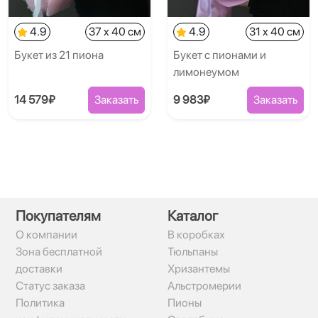
4.9
37 x 40 см
4.9
31 x 40 см
Букет из 21 пиона
Букет с пионами и
лимонеумом
14 579₽
Заказать
9 983₽
Заказать
Покупателям
Каталог
О компании
В коробках
Зона бесплатной
Тюльпаны
доставки
Хризантемы
Статус заказа
Альстромерии
Политика
Пионы