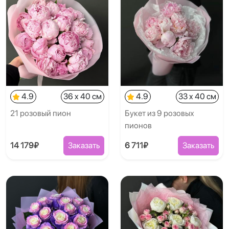
4.9
36 x 40 см
4.9
33 x 40 см
21 розовый пион
Букет из 9 розовых
пионов
14 179₽
Заказать
6 711₽
Заказать