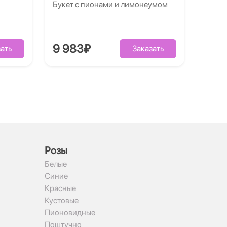
Букет с пионами и лимонеумом
9 983₽
ать
Заказать
Рoзы
Белые
Синие
Красные
Кустовые
Пионовидные
Поштучно