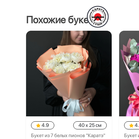
Похожие букеты
4.9
40 x 25 см
4
Букет из 7 белых пионов "Каратэ"
Букет 