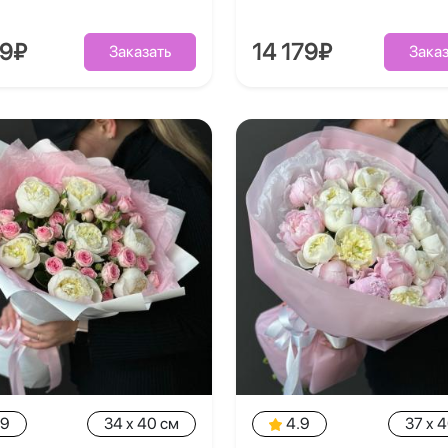
39₽
14 179₽
Заказать
Заказ
.9
34 x 40 см
4.9
37 x 