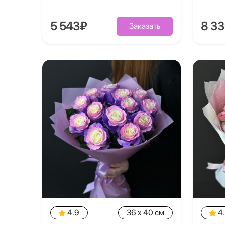
5 543₽
8 3
Заказать
4.9
36 x 40 см
4