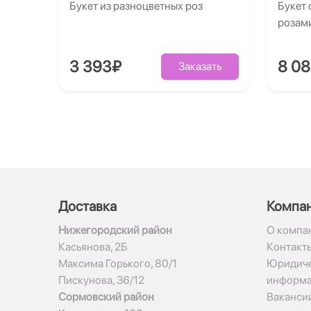
Букет из разноцветных роз
Букет 
розам
3 393₽
8 0
Заказать
Доставка
Компа
Нижегородский район
О компа
Касьянова, 2Б
Контакт
Максима Горького, 80/1
Юридиче
Пискунова, 36/12
информ
Сормовский район
Ваканси