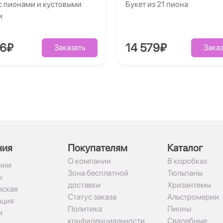
с пионами и кустовыми
Букет из 21 пиона
и
86₽
14 579₽
Заказать
Заказ
ния
Покупателям
Каталог
О компании
В коробках
нии
Зона бесплатной
Тюльпаны
ы
доставки
Хризантемы
ская
Статус заказа
Альстромерии
ация
Политика
Пионы
и
конфиденциальности
Свадебные