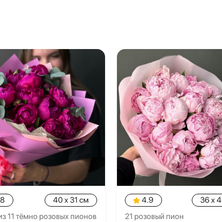
.8
40 x 31 см
4.9
36 x 
из 11 тёмно розовых пионов
21 розовый пион