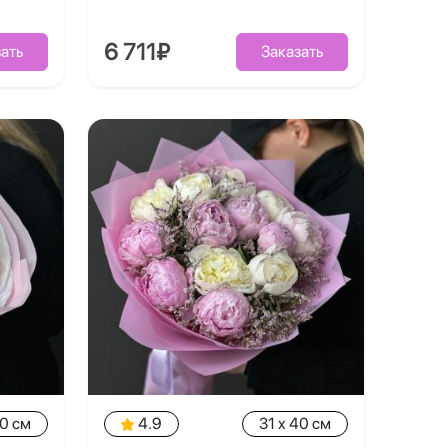
6 711₽
ать
Заказать
40 см
4.9
31 x 40 см