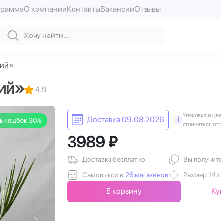
грамма
О компании
Контакты
Вакансии
Отзывы
кий»
ий»
4.9
Упаковка и цв
Доставка 09.08.2026
i
ь кешбек 30%
отличаться от 
3989 ₽
Доставка бесплатно
Вы получит
Самовывоз в
26 магазинов
Размер 14 х
В корзину
Ку