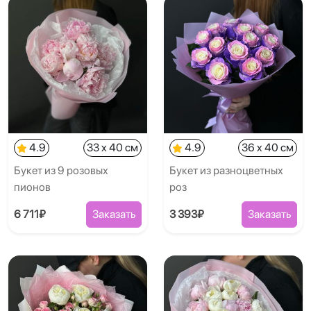
4.9
33 x 40 см
4.9
36 x 40 см
Букет из 9 розовых
Букет из разноцветных
пионов
роз
6 711₽
Заказать
3 393₽
Заказать