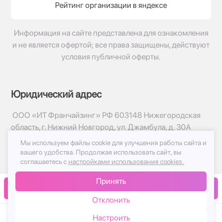
Рейтинг организации в яндексе
Информация на сайте представлена для ознакомления
и не является офертой; все права защищены, действуют
условия публичной оферты.
Юридический адрес
ООО «ИТ Франчайзинг» РФ 603148 Нижегородская
область, г. Нижний Новгород, ул. Джамбула, д. 30А
Мы используем файлы cookie для улучшения работы сайта и
© 2017-2026г, База Цветов 24.ру
вашего удобства.
Продолжая использовать сайт, вы
Политика конфиденциальности
соглашаетесь с
настройками использования cookies.
Публичная оферта
Принять
Принимаем к оплате
В корзину
Отклонить
Настроить