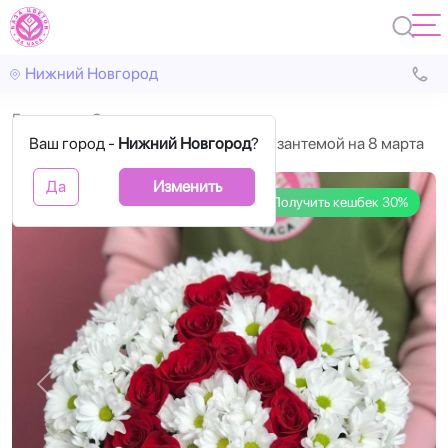
Нижний Новгород
Главная
С цветами
Ваш город -
Коробка цветов с 15 розами и хризантемой на 8 марта
Нижний Новгород
?
Да
Изменить
Получить кешбек 30%
Назад
Впере