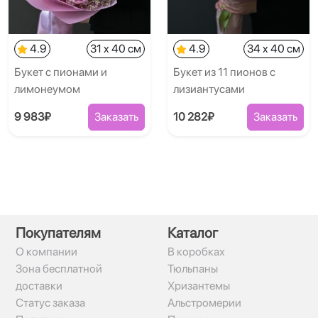
4.9
31 x 40 см
4.9
34 x 40 см
Букет с пионами и
Букет из 11 пионов с
лимонеумом
лизиантусами
9 983₽
Заказать
10 282₽
Заказать
Покупателям
Каталог
О компании
В коробках
Зона бесплатной
Тюльпаны
доставки
Хризантемы
Статус заказа
Альстромерии