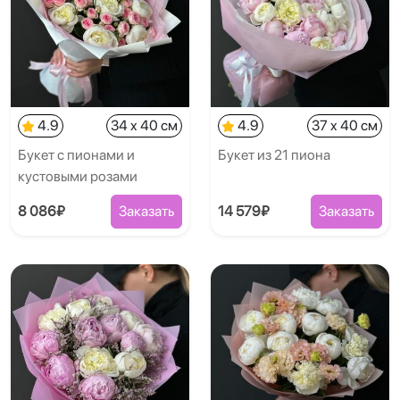
4.9
34 x 40 см
4.9
37 x 40 см
Букет с пионами и
Букет из 21 пиона
кустовыми розами
8 086₽
Заказать
14 579₽
Заказать