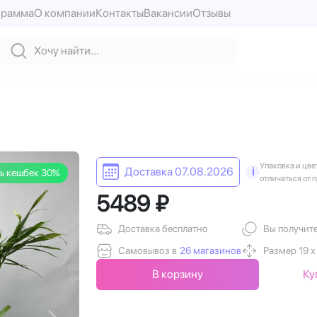
грамма
О компании
Контакты
Вакансии
Отзывы
Упаковка и цве
Доставка 07.08.2026
i
ь кешбек 30%
отличаться от 
5489 ₽
Доставка бесплатно
Вы получит
Самовывоз в
26 магазинов
Размер 19 х
В корзину
Ку