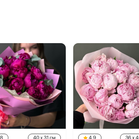
.8
40 x 31 см
4.9
36 x 