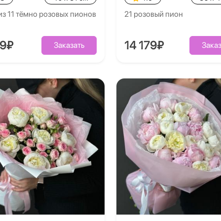
из 11 тёмно розовых пионов
21 розовый пион
39₽
14 179₽
Заказать
Заказ