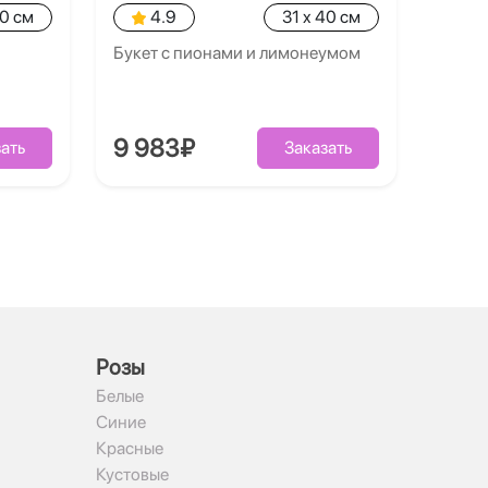
40 см
4.9
31 x 40 см
Букет с пионами и лимонеумом
9 983₽
ать
Заказать
Рoзы
Белые
Синие
Красные
Кустовые