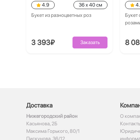
4.9
36 x 40 см
4
Букет из разноцветных роз
Букет 
розам
3 393₽
8 0
Заказать
Доставка
Компа
Нижегородский район
О компа
Касьянова, 2Б
Контакт
Максима Горького, 80/1
Юридиче
Пискунова, 36/12
информ