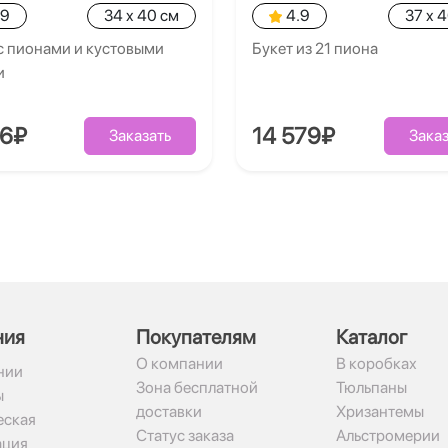
.9
34 x 40 см
4.9
37 x 
с пионами и кустовыми
Букет из 21 пиона
и
86₽
14 579₽
Заказать
Заказ
ния
Покупателям
Каталог
О компании
В коробках
нии
Зона бесплатной
Тюльпаны
ы
доставки
Хризантемы
ская
Статус заказа
Альстромерии
ация