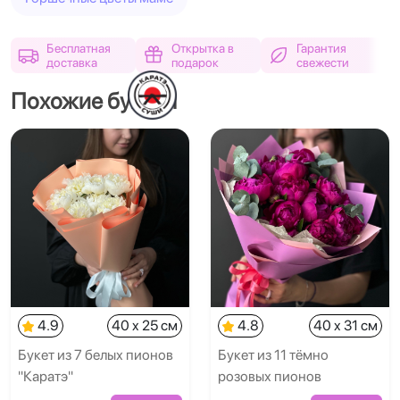
Бесплатная
Открытка в
Гарантия
доставка
подарок
свежести
Похожие букеты
4.9
40 x 25 см
4.8
40 x 31 см
Букет из 7 белых пионов
Букет из 11 тёмно
"Каратэ"
розовых пионов