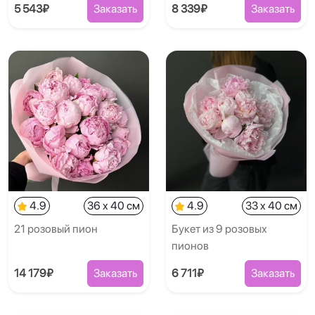
5 543₽
Заказать
8 339₽
Заказать
4.9
36 x 40 см
4.9
33 x 40 см
21 розовый пион
Букет из 9 розовых
пионов
14 179₽
Заказать
6 711₽
Заказать