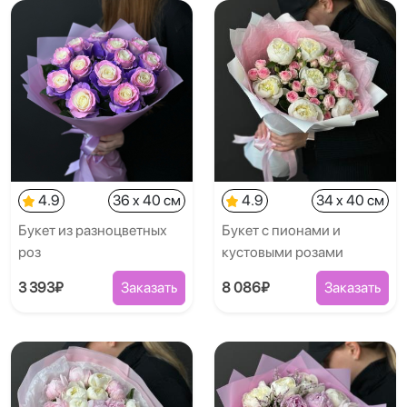
4.9
36 x 40 см
4.9
34 x 40 см
Букет из разноцветных
Букет с пионами и
роз
кустовыми розами
3 393₽
Заказать
8 086₽
Заказать