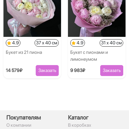
4.9
37 x 40 см
4.9
31 x 40 см
Букет из 21 пиона
Букет с пионами и
лимонеумом
14 579₽
Заказать
9 983₽
Заказать
Покупателям
Каталог
О компании
В коробках