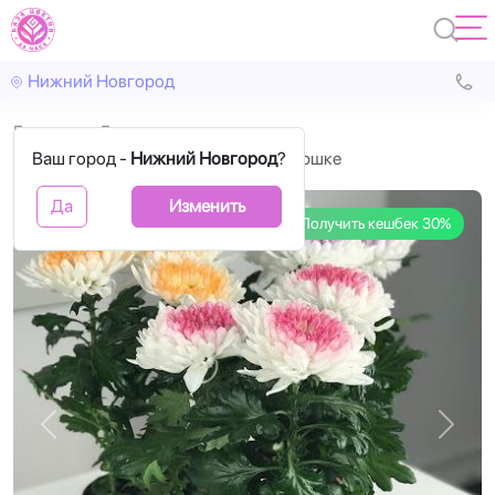
Нижний Новгород
Главная
Горшечные
Ваш город -
Хризантема 3 гол микс 13/35 в горшке
Нижний Новгород
?
Да
Изменить
Получить кешбек 30%
Назад
Впере