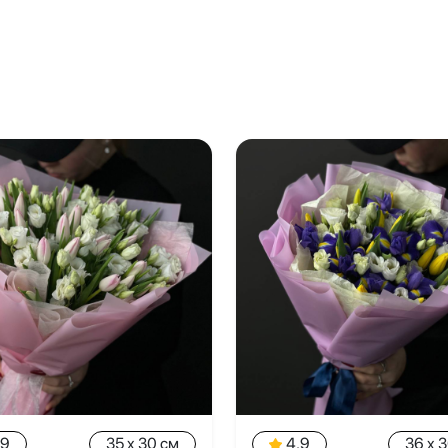
.9
35 x 30 см
4.9
36 x 