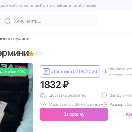
грамма
О компании
Контакты
Вакансии
Отзывы
ами и гермини
гермини
4.2
Упаковка и цве
Доставка 07.08.2026
i
ь кешбек 30%
отличаться от 
1832 ₽
Доставка бесплатно
Вы получит
Самовывоз в
26 магазинов
Размер 25 х
В корзину
Ку