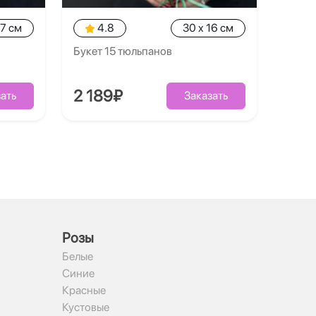
17 см
4.8
30 x 16 см
Букет 15 тюльпанов
2 189₽
ать
Заказать
Рoзы
Белые
Синие
Красные
Кустовые