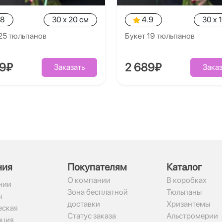
.8
30 x 20 см
4.9
30 x 
25 тюльпанов
Букет 19 тюльпанов
89₽
2 689₽
Заказать
Заказ
ния
Покупателям
Каталог
О компании
В коробках
нии
Зона бесплатной
Тюльпаны
ы
доставки
Хризантемы
ская
Статус заказа
Альстромерии
ация