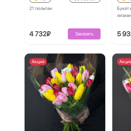
21 тюльпан
Букет 
лизиа
4 732₽
5 9
Заказать
Акция
Акци