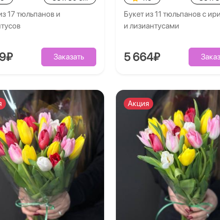
из 17 тюльпанов и
Букет из 11 тюльпанов с и
нтусов
и лизиантусами
39₽
5 664₽
Заказать
Заказ
я
Акция