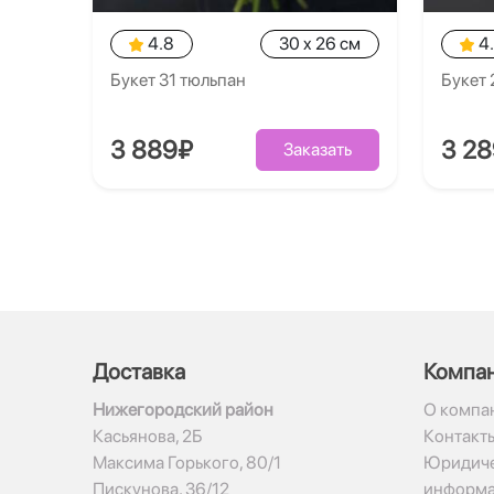
4.8
30 x 26 см
4
Букет 31 тюльпан
Букет 
3 889₽
3 2
Заказать
Доставка
Компа
Нижегородский район
О компа
Касьянова, 2Б
Контакт
Максима Горького, 80/1
Юридиче
Пискунова, 36/12
информ