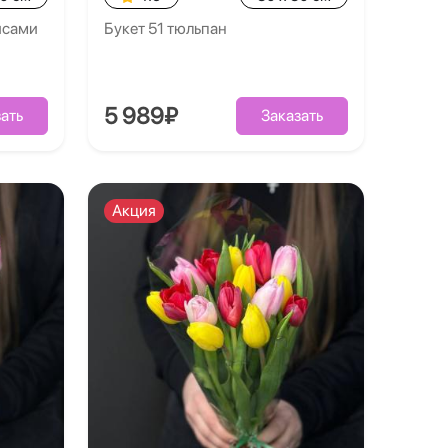
рисами
Букет 51 тюльпан
5 989₽
ать
Заказать
Акция