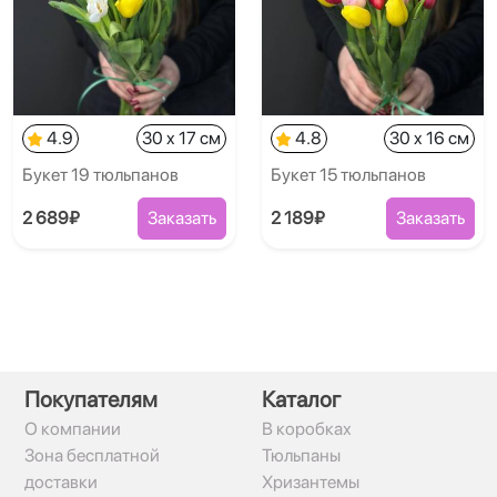
4.9
30 x 17 см
4.8
30 x 16 см
Букет 19 тюльпанов
Букет 15 тюльпанов
2 689₽
Заказать
2 189₽
Заказать
Покупателям
Каталог
О компании
В коробках
Зона бесплатной
Тюльпаны
доставки
Хризантемы