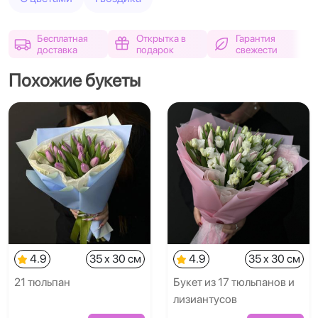
Бесплатная
Открытка в
Гарантия
доставка
подарок
свежести
Похожие букеты
4.9
35 x 30 см
4.9
35 x 30 см
21 тюльпан
Букет из 17 тюльпанов и
лизиантусов