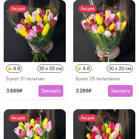
Акция
Акция
4.8
30 x 26 см
4.8
30 x 20 см
Букет 31 тюльпан
Букет 25 тюльпанов
3 889₽
Заказать
3 289₽
Заказать
Акция
Акция