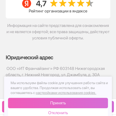
Рейтинг организации в яндексе
Информация на сайте представлена для ознакомления
и не является офертой; все права защищены, действуют
условия публичной оферты.
Юридический адрес
ООО «ИТ Франчайзинг» РФ 603148 Нижегородская
область, г. Нижний Новгород, ул. Джамбула, д. 30А
Мы используем файлы cookie для улучшения работы сайта и
© 2017-2026г, База Цветов 24.ру
вашего удобства.
Продолжая использовать сайт, вы
Политика конфиденциальности
соглашаетесь с
настройками использования cookies.
Публичная оферта
Принять
Принимаем к оплате
В корзину
Отклонить