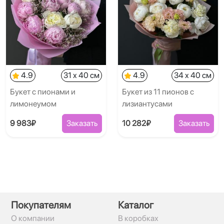
4.9
31 x 40 см
4.9
34 x 40 см
Букет с пионами и
Букет из 11 пионов с
лимонеумом
лизиантусами
9 983₽
Заказать
10 282₽
Заказать
Покупателям
Каталог
О компании
В коробках