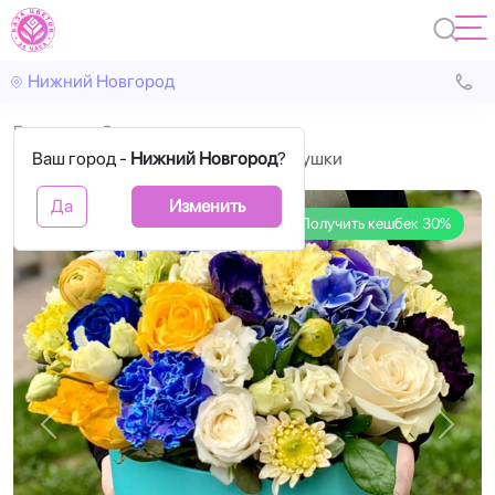
Нижний Новгород
Главная
С цветами
Ваш город -
Коробка цветов с розами для девушки
Нижний Новгород
?
Да
Изменить
Получить кешбек 30%
Назад
Впере