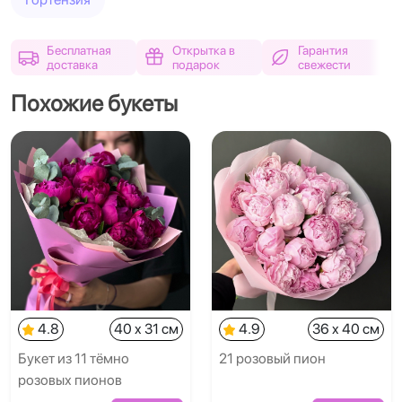
Бесплатная
Открытка в
Гарантия
доставка
подарок
свежести
Похожие букеты
4.8
40 x 31 см
4.9
36 x 40 см
Букет из 11 тёмно
21 розовый пион
розовых пионов