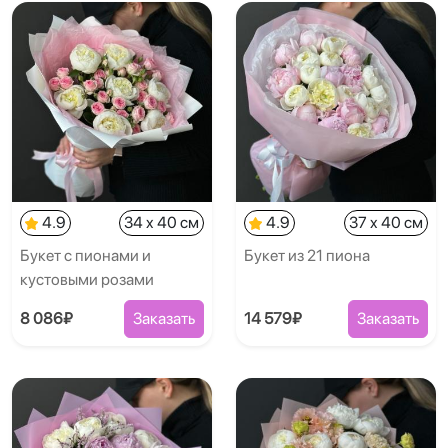
4.9
34 x 40 см
4.9
37 x 40 см
Букет с пионами и
Букет из 21 пиона
кустовыми розами
8 086₽
Заказать
14 579₽
Заказать