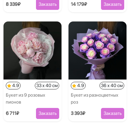
8 339₽
Заказать
14 179₽
Заказать
4.9
33 x 40 см
4.9
36 x 40 см
Букет из 9 розовых
Букет из разноцветных
пионов
роз
6 711₽
Заказать
3 393₽
Заказать