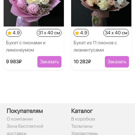
4.9
31 x 40 см
4.9
34 x 40 см
Букет с пионами и
Букет из 11 пионов с
лимонеумом
лизиантусами
9 983₽
Заказать
10 282₽
Заказать
Покупателям
Каталог
О компании
В коробках
Зона бесплатной
Тюльпаны
доставки
Хризантемы