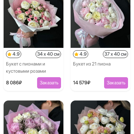
4.9
34 x 40 см
4.9
37 x 40 см
Букет с пионами и
Букет из 21 пиона
кустовыми розами
8 086₽
Заказать
14 579₽
Заказать