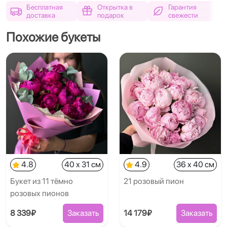
Бесплатная
Открытка в
Гарантия
доставка
подарок
свежести
Похожие букеты
4.8
40 x 31 см
4.9
36 x 40 см
Букет из 11 тёмно
21 розовый пион
розовых пионов
8 339₽
Заказать
14 179₽
Заказать