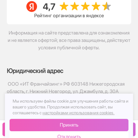
Рейтинг организации в яндексе
Информация на сайте представлена для ознакомления
и не является офертой; все права защищены, действуют
условия публичной оферты.
Юридический адрес
ООО «ИТ Франчайзинг» РФ 603148 Нижегородская
область, г. Нижний Новгород, ул. Джамбула, д. 30А
Мы используем файлы cookie для улучшения работы сайта и
© 2017-2026г, База Цветов 24.ру
вашего удобства.
Продолжая использовать сайт, вы
Политика конфиденциальности
соглашаетесь с
настройками использования cookies.
Публичная оферта
Принять
Принимаем к оплате
В корзину
Отклонить