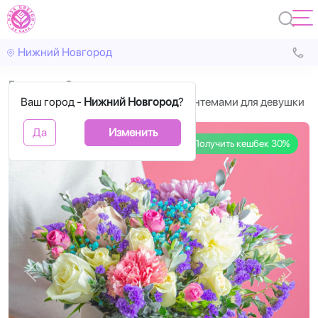
Нижний Новгород
Главная
С цветами
Ваш город -
Коробка цветов с розами и хризантемами для девушки
Нижний Новгород
?
Да
Изменить
Получить кешбек 30%
Назад
Впере