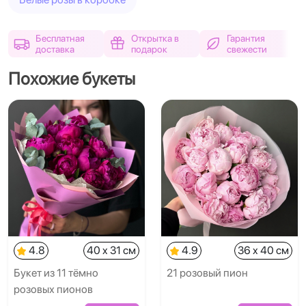
Бесплатная
Открытка в
Гарантия
доставка
подарок
свежести
Похожие букеты
4.8
40 x 31 см
4.9
36 x 40 см
Букет из 11 тёмно
21 розовый пион
розовых пионов