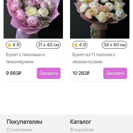
4.9
31 x 40 см
4.9
34 x 40 см
Букет с пионами и
Букет из 11 пионов с
лимонеумом
лизиантусами
9 983₽
Заказать
10 282₽
Заказать
Покупателям
Каталог
О компании
В коробках