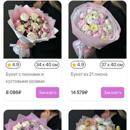
4.9
34 x 40 см
4.9
37 x 40 см
Букет с пионами и
Букет из 21 пиона
кустовыми розами
8 086₽
Заказать
14 579₽
Заказать