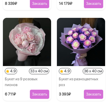
8 339₽
Заказать
14 179₽
Заказать
4.9
33 x 40 см
4.9
36 x 40 см
Букет из 9 розовых
Букет из разноцветных
пионов
роз
6 711₽
Заказать
3 393₽
Заказать