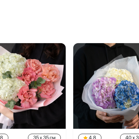
.8
35 x 35 см
4.8
40 x 