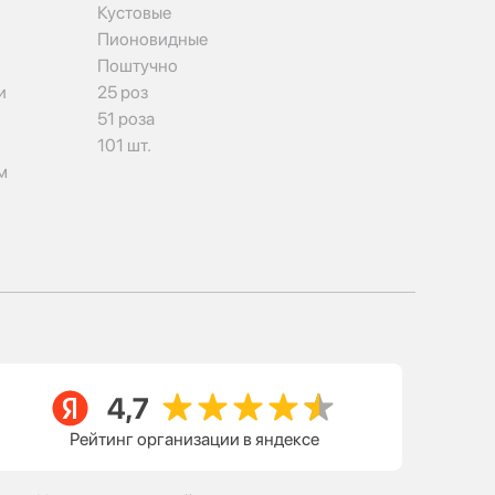
Кустовые
Пионовидные
Поштучно
и
25 роз
51 роза
101 шт.
м
Рейтинг организации в яндексе