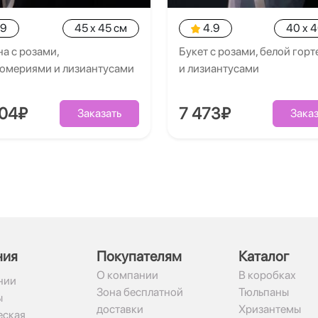
.9
45 x 45 см
4.9
40 x 
а с розами,
Букет с розами, белой гор
ромериями и лизиантусами
и лизиантусами
204₽
7 473₽
Заказать
Заказ
ния
Покупателям
Каталог
О компании
В коробках
нии
Зона бесплатной
Тюльпаны
ы
доставки
Хризантемы
ская