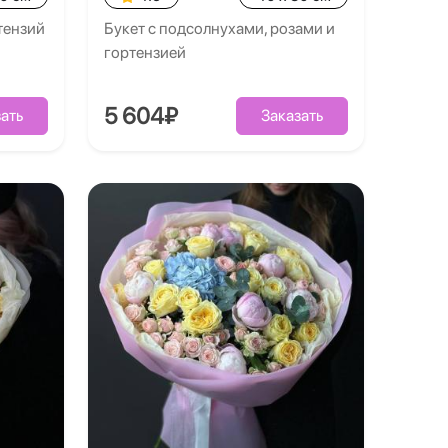
тензий
Букет с подсолнухами, розами и
гортензией
5 604₽
ать
Заказать