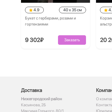
4.9
40 x 35 см
4
Букет с герберами, розами и
Корзин
гортензиями
альст
9 302₽
20 
Заказать
Доставка
Компа
Нижегородский район
О компа
Касьянова, 2Б
Контакт
Максима Горького, 80/1
Юридиче