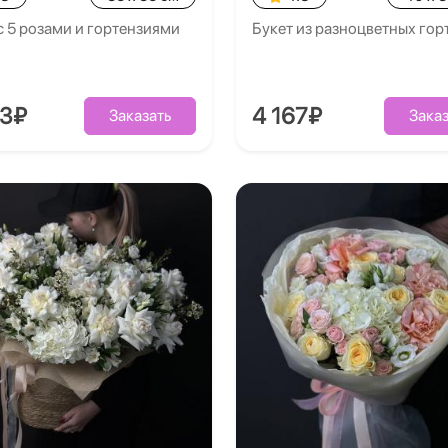
с 5 розами и гортензиями
Букет из разноцветных гор
93₽
4 167₽
Заказать
Заказ