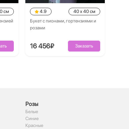
40 см
4.9
40 x 40 см
тензией
Букет с пионами, гортензиями и
розами
16 456₽
ать
Заказать
Рoзы
Белые
Синие
Красные