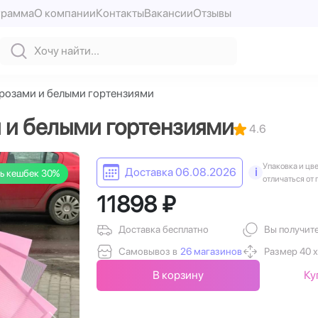
грамма
О компании
Контакты
Вакансии
Отзывы
 розами и белыми гортензиями
 и белыми гортензиями
4.6
Упаковка и цв
Доставка 06.08.2026
i
ь кешбек 30%
отличаться от 
11898 ₽
Доставка бесплатно
Вы получит
Самовывоз в
26 магазинов
Размер 40 х
В корзину
Ку