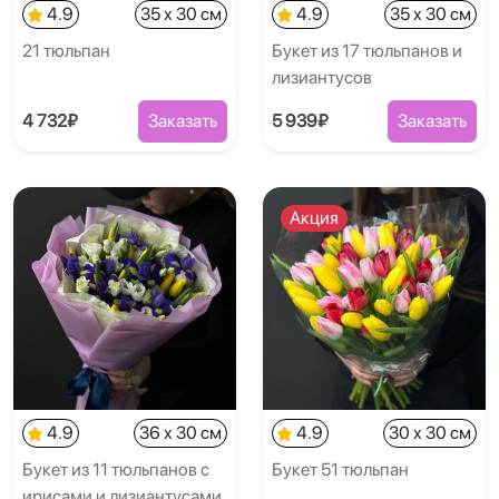
4.9
35 x 30 см
4.9
35 x 30 см
21 тюльпан
Букет из 17 тюльпанов и
лизиантусов
4 732₽
Заказать
5 939₽
Заказать
Акция
4.9
36 x 30 см
4.9
30 x 30 см
Букет из 11 тюльпанов с
Букет 51 тюльпан
ирисами и лизиантусами