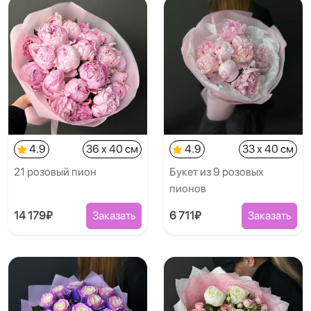
4.9
36 x 40 см
4.9
33 x 40 см
21 розовый пион
Букет из 9 розовых
пионов
14 179₽
Заказать
6 711₽
Заказать