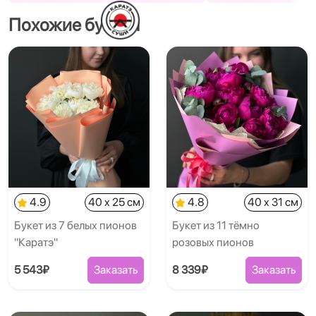
Похожие букеты
4.9
40 x 25 см
4.8
40 x 31 см
Букет из 7 белых пионов
Букет из 11 тёмно
"Каратэ"
розовых пионов
5 543₽
Заказать
8 339₽
Заказать