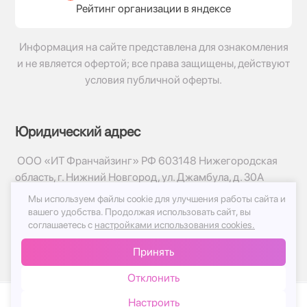
Рейтинг организации в яндексе
Информация на сайте представлена для ознакомления
и не является офертой; все права защищены, действуют
условия публичной оферты.
Юридический адрес
ООО «ИТ Франчайзинг» РФ 603148 Нижегородская
область, г. Нижний Новгород, ул. Джамбула, д. 30А
Мы используем файлы cookie для улучшения работы сайта и
© 2017-2026г, База Цветов 24.ру
вашего удобства.
Продолжая использовать сайт, вы
Политика конфиденциальности
соглашаетесь с
настройками использования cookies.
Публичная оферта
Принять
Принимаем к оплате
Отклонить
Настроить