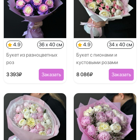
4.9
36 x 40 см
4.9
34 x 40 см
Букет из разноцветных
Букет с пионами и
роз
кустовыми розами
3 393₽
Заказать
8 086₽
Заказать