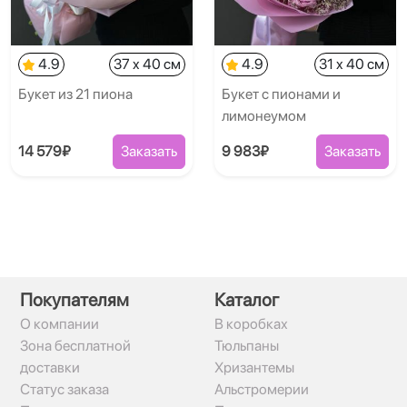
4.9
37 x 40 см
4.9
31 x 40 см
Букет из 21 пиона
Букет с пионами и
лимонеумом
14 579₽
Заказать
9 983₽
Заказать
Покупателям
Каталог
О компании
В коробках
Зона бесплатной
Тюльпаны
доставки
Хризантемы
Статус заказа
Альстромерии