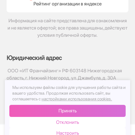
Рейтинг организации в яндексе
Информация на сайте представлена для ознакомления
и не является офертой; все права защищены, действуют
условия публичной оферты.
Юридический адрес
ООО «ИТ Франчайзинг» РФ 603148 Нижегородская
область, г. Нижний Новгород, ул. Джамбула, д. 30А
Мы используем файлы cookie для улучшения работы сайта и
© 2017-2026г, База Цветов 24.ру
вашего удобства.
Продолжая использовать сайт, вы
Политика конфиденциальности
соглашаетесь с
настройками использования cookies.
Публичная оферта
Принять
Принимаем к оплате
Отклонить
Настроить