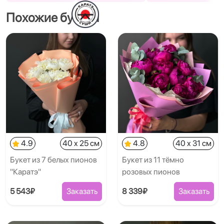
Похожие букеты
4.9
40 x 25 см
4.8
40 x 31 см
Букет из 7 белых пионов
Букет из 11 тёмно
"Каратэ"
розовых пионов
5 543₽
Заказать
8 339₽
Заказать