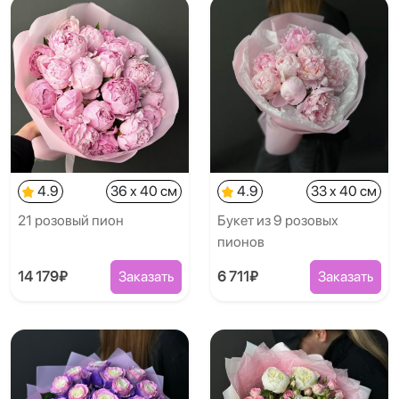
4.9
36 x 40 см
4.9
33 x 40 см
21 розовый пион
Букет из 9 розовых
пионов
14 179₽
Заказать
6 711₽
Заказать