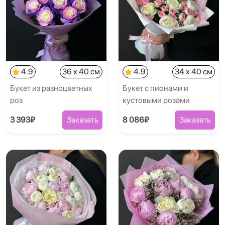
4.9
36 x 40 см
4.9
34 x 40 см
Букет из разноцветных
Букет с пионами и
роз
кустовыми розами
3 393₽
Заказать
8 086₽
Заказать