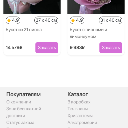
4.9
37 x 40 см
4.9
31 x 40 см
Букет из 21 пиона
Букет с пионами и
лимонеумом
14 579₽
Заказать
9 983₽
Заказать
Покупателям
Каталог
О компании
В коробках
Зона бесплатной
Тюльпаны
доставки
Хризантемы
Статус заказа
Альстромерии