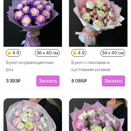
4.9
36 x 40 см
4.9
34 x 40 см
Букет из разноцветных
Букет с пионами и
роз
кустовыми розами
3 393₽
Заказать
8 086₽
Заказать