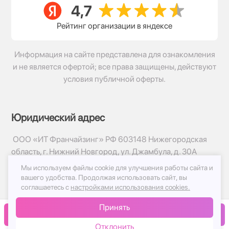
Рейтинг организации в яндексе
Информация на сайте представлена для ознакомления
и не является офертой; все права защищены, действуют
условия публичной оферты.
Юридический адрес
ООО «ИТ Франчайзинг» РФ 603148 Нижегородская
область, г. Нижний Новгород, ул. Джамбула, д. 30А
Мы используем файлы cookie для улучшения работы сайта и
© 2017-2026г, База Цветов 24.ру
вашего удобства.
Продолжая использовать сайт, вы
Политика конфиденциальности
соглашаетесь с
настройками использования cookies.
Публичная оферта
Принять
Принимаем к оплате
В корзину
Отклонить