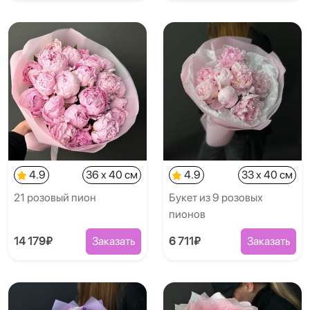
4.9
36 x 40 см
4.9
33 x 40 см
21 розовый пион
Букет из 9 розовых
пионов
14 179₽
Заказать
6 711₽
Заказать