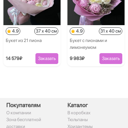
4.9
37 x 40 см
4.9
31 x 40 см
Букет из 21 пиона
Букет с пионами и
лимонеумом
14 579₽
Заказать
9 983₽
Заказать
Покупателям
Каталог
О компании
В коробках
Зона бесплатной
Тюльпаны
доставки
Хризантемы