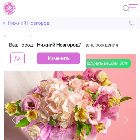
Нижний Новгород
Главная
С цветами
Ваш город -
Коробка цветов с гортензией на день рождения
Нижний Новгород
?
Да
Изменить
Получить кешбек 30%
Назад
Впере