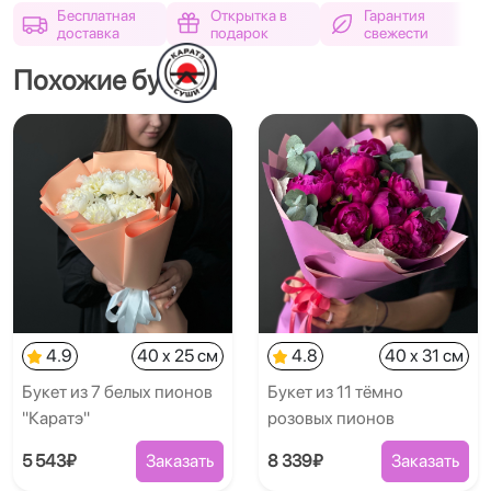
Бесплатная
Открытка в
Гарантия
доставка
подарок
свежести
Похожие букеты
4.9
40 x 25 см
4.8
40 x 31 см
Букет из 7 белых пионов
Букет из 11 тёмно
"Каратэ"
розовых пионов
5 543₽
Заказать
8 339₽
Заказать