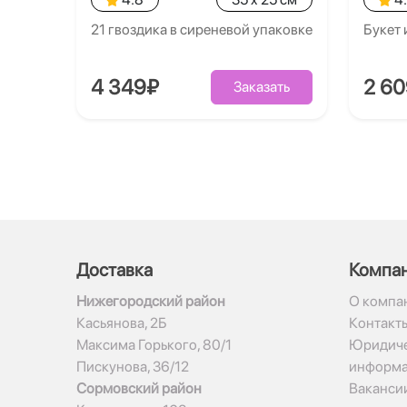
21 гвоздика в сиреневой упаковке
Букет 
4 349₽
2 6
Заказать
Доставка
Компа
Нижегородский район
О компа
Касьянова, 2Б
Контакт
Максима Горького, 80/1
Юридиче
Пискунова, 36/12
информ
Сормовский район
Ваканси