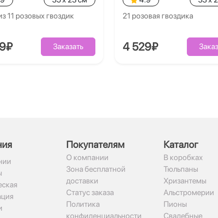
из 11 розовых гвоздик
21 розовая гвоздика
09₽
4 529₽
Заказать
Заказ
ния
Покупателям
Каталог
О компании
В коробках
нии
Зона бесплатной
Тюльпаны
ы
доставки
Хризантемы
ская
Статус заказа
Альстромерии
ация
Политика
Пионы
и
конфиденциальности
Свадебные