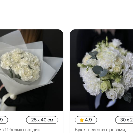
.9
25 x 40 см
4.9
30 x 
из 11 белых гвоздик
Букет невесты с розами,