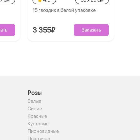
15 гвоздик в белой упаковке
3 355₽
ать
Заказать
Рoзы
Белые
Синие
Красные
Кустовые
Пионовидные
Поштучно