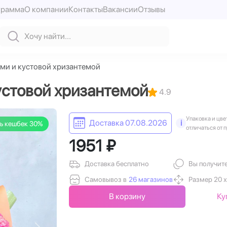
грамма
О компании
Контакты
Вакансии
Отзывы
ами и кустовой хризантемой
кустовой хризантемой
4.9
Упаковка и цве
Доставка 07.08.2026
i
ь кешбек 30%
отличаться от 
1951 ₽
Доставка бесплатно
Вы получит
Самовывоз в
26 магазинов
Размер 20 х
В корзину
Ку