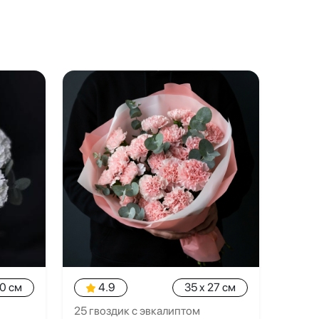
20 см
4.9
35 x 27 см
25 гвоздик с эвкалиптом