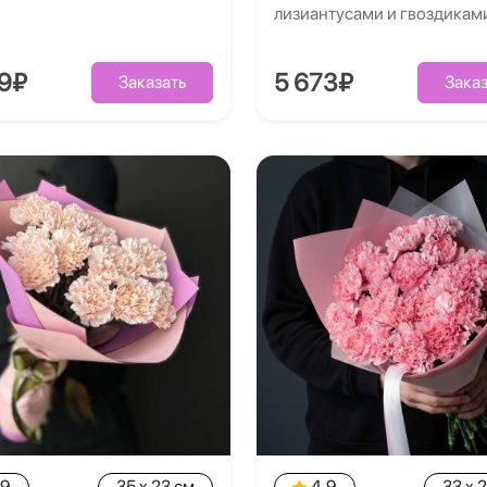
лизиантусами и гвоздикам
09₽
5 673₽
Заказать
Заказ
.9
35 x 23 см
4.9
33 x 