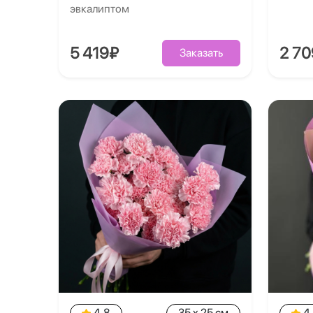
эвкалиптом
5 419₽
2 7
Заказать
4.8
35 x 25 см
4