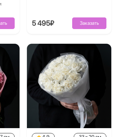
и
5 495₽
ать
Заказать
27 см
4.9
33 x 20 см