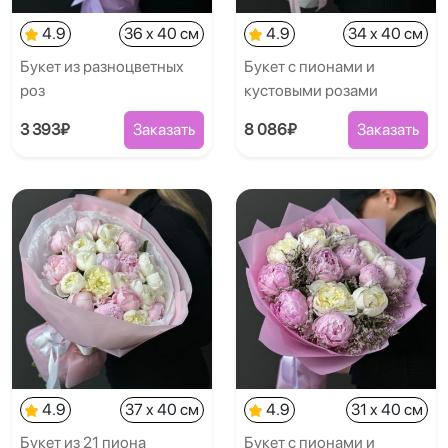
4.9
36 x 40 см
4.9
34 x 40 см
Букет из разноцветных
Букет с пионами и
роз
кустовыми розами
3 393₽
Заказать
8 086₽
Заказать
4.9
37 x 40 см
4.9
31 x 40 см
Букет из 21 пиона
Букет с пионами и