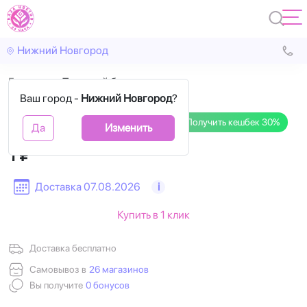
Нижний Новгород
Главная
Тестовый букет
Ваш город -
Нижний Новгород
?
Назад
Впере
Тестовый букет
Получить кешбек 30%
Да
Изменить
1 ₽
Доставка 07.08.2026
i
Купить в 1 клик
Доставка бесплатно
Самовывоз в
26 магазинов
Вы получите
0 бонусов