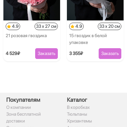
4.9
33 x 27 см
4.9
33 x 20 см
21 розовая гвоздика
15 гвоздик в белой
упаковке
4 529₽
Заказать
3 355₽
Заказать
Покупателям
Каталог
О компании
В коробках
Зона бесплатной
Тюльпаны
доставки
Хризантемы