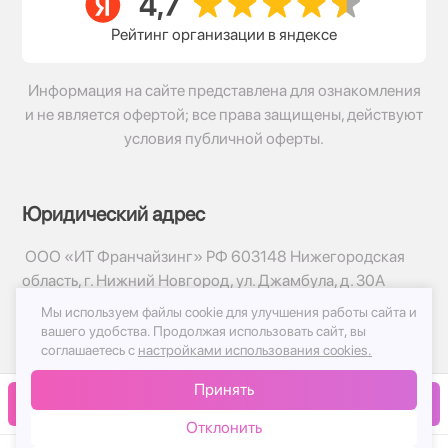
Рейтинг организации в яндексе
Информация на сайте представлена для ознакомления
и не является офертой; все права защищены, действуют
условия публичной оферты.
Юридический адрес
ООО «ИТ Франчайзинг» РФ 603148 Нижегородская
область, г. Нижний Новгород, ул. Джамбула, д. 30А
Мы используем файлы cookie для улучшения работы сайта и
© 2017-2026г, База Цветов 24.ру
вашего удобства.
Продолжая использовать сайт, вы
Политика конфиденциальности
соглашаетесь с
настройками использования cookies.
Публичная оферта
Принять
Принимаем к оплате
В корзину
Отклонить