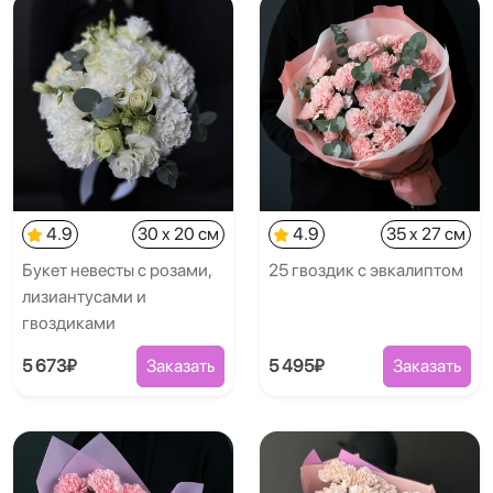
4.9
30 x 20 см
4.9
35 x 27 см
Букет невесты с розами,
25 гвоздик с эвкалиптом
лизиантусами и
гвоздиками
5 673₽
Заказать
5 495₽
Заказать