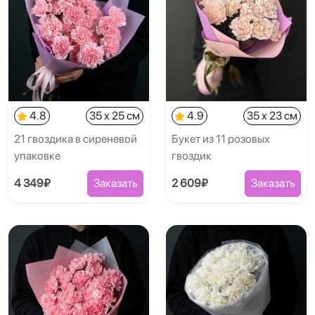
4.8
35 x 25 см
4.9
35 x 23 см
21 гвоздика в сиреневой
Букет из 11 розовых
упаковке
гвоздик
4 349₽
Заказать
2 609₽
Заказать