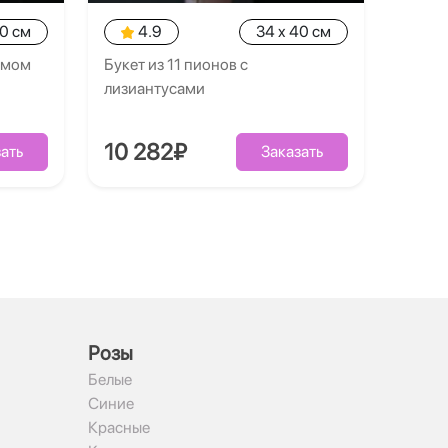
40 см
4.9
34 x 40 см
умом
Букет из 11 пионов с
лизиантусами
10 282₽
ать
Заказать
Рoзы
Белые
Синие
Красные