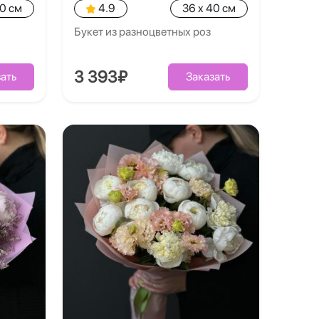
40 см
4.9
36 x 40 см
Букет из разноцветных роз
3 393₽
ать
Заказать