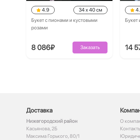
4.9
34 x 40 см
4
Букет с пионами и кустовыми
Букет 
розами
8 086₽
14 5
Заказать
Доставка
Компа
Нижегородский район
О компа
Касьянова, 2Б
Контакт
Максима Горького, 80/1
Юридиче