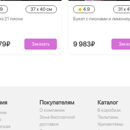
.9
37 x 40 см
4.9
31 x 
из 21 пиона
Букет с пионами и лимоне
79₽
9 983₽
Заказать
Заказ
ния
Покупателям
Каталог
О компании
В коробках
нии
Зона бесплатной
Тюльпаны
ы
доставки
Хризантемы
ская