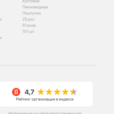
Кустовые
Пионовидные
Поштучно
и
25 роз
51 роза
101 шт.
м
Рейтинг организации в яндексе
Информация на сайте представлена для