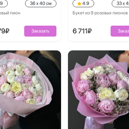
.9
36 x 40 см
4.9
33 x 
овый пион
Букет из 9 розовых пионов
79₽
6 711₽
Заказать
Заказ