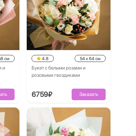
58 см
4.8
54 x 64 см
и и
Букет с белыми розами и
розовыми гвоздиками
6759₽
ать
Заказать