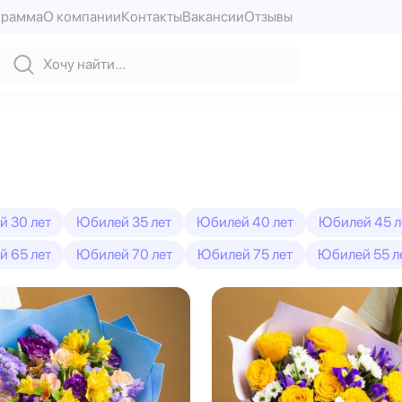
грамма
О компании
Контакты
Вакансии
Отзывы
 30 лет
Юбилей 35 лет
Юбилей 40 лет
Юбилей 45 л
 65 лет
Юбилей 70 лет
Юбилей 75 лет
Юбилей 55 л