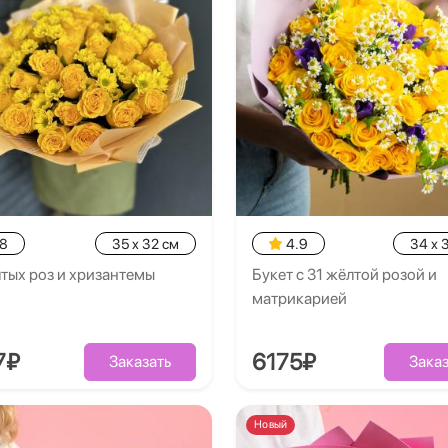
.8
35 x 32 см
4.9
34 x 
тых роз и хризантемы
Букет с 31 жёлтой розой и
матрикарией
7₽
6175₽
Заказать
Заказ
Новый