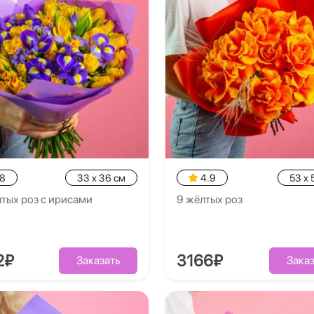
.8
33 x 36 см
4.9
53 x 
тых роз с ирисами
9 жёлтых роз
2₽
3166₽
Заказать
Заказ