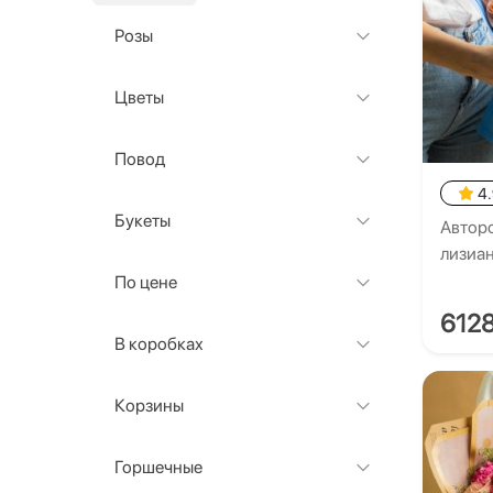
Розы
Цветы
Повод
4
Букеты
Авторс
лизиа
По цене
612
В коробках
Корзины
Горшечные