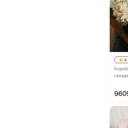
4
Коробк
гвозд
960