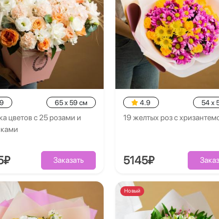
.9
65 x 59 см
4.9
54 x 
а цветов с 25 розами и
19 желтых роз с хризантем
иками
5₽
5145₽
Заказать
Заказ
Новый