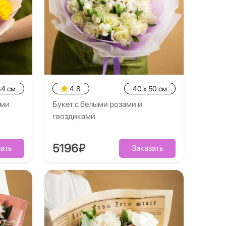
34 см
4.8
40 x 50 см
ами
Букет с белыми розами и
гвоздиками
5196₽
ать
Заказать