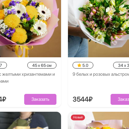
7
45 x 65 см
5.0
34 x 
с желтыми хризантемами и
9 белых и розовых альстр
рами
4₽
3544₽
Заказать
Заказ
Новый