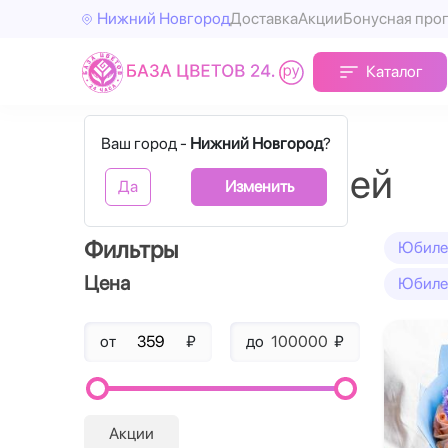
Нижний Новгород
Доставка
Акции
Бонусная про
Каталог
Главная
Цветы на юбилей
Ваш город -
Нижний Новгород
?
Цветы на юбилей
Да
Изменить
Фильтры
Юбилей
Цена
Юбилей
от
₽
до
₽
Акции