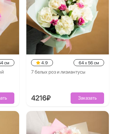
54 см
4.9
64 x 56 см
ой
7 белых роз и лизиантусы
4216₽
ать
Заказать