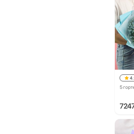
4
5 горт
724