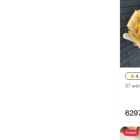
4
37 жёл
629
Новый