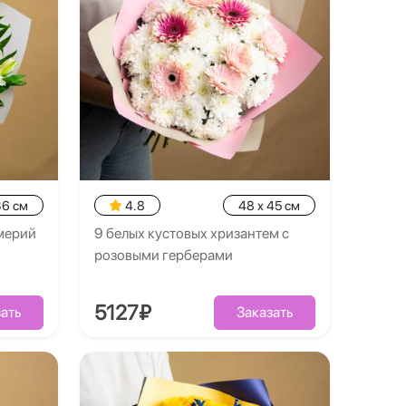
36 см
4.8
48 x 45 см
омерий
9 белых кустовых хризантем с
розовыми герберами
5127₽
ать
Заказать