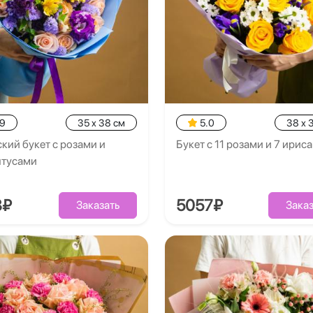
.9
35 x 38 см
5.0
38 x 
кий букет с розами и
Букет с 11 розами и 7 ирис
нтусами
8₽
5057₽
Заказать
Заказ