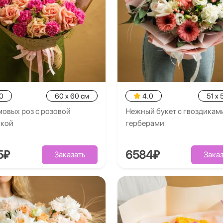
0
60 x 60 см
4.0
51 x 
мовых роз с розовой
Нежный букет с гвоздикам
икой
герберами
5₽
6584₽
Заказать
Заказ