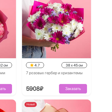
42 см
4.7
38 x 45 см
рии
7 розовых гербер и хризантемы
5908₽
ать
Заказать
Новый