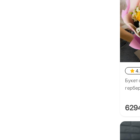
4.
Букет 
гербе
629