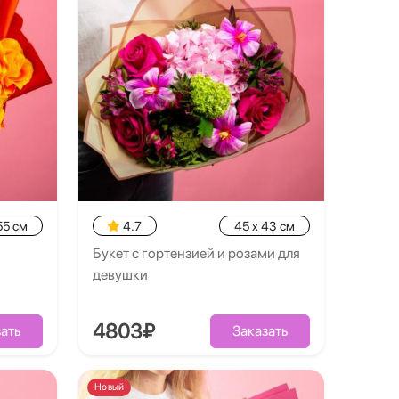
55 см
4.7
45 x 43 см
Букет с гортензией и розами для
девушки
4803₽
ать
Заказать
Новый