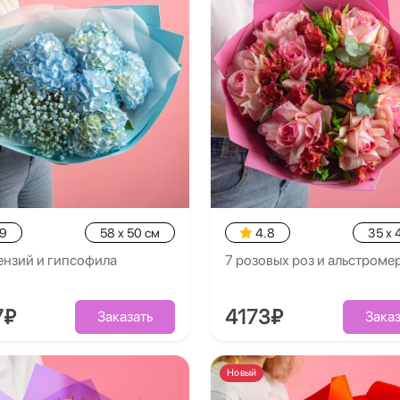
.9
58 x 50 см
4.8
35 x 
ензий и гипсофила
7 розовых роз и альстроме
7₽
4173₽
Заказать
Заказ
Новый