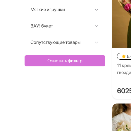
Мягкие игрушки
ВАУ! букет
Сопутствующие товары
5.
Очистить фильтр
11 кре
гвозд
602