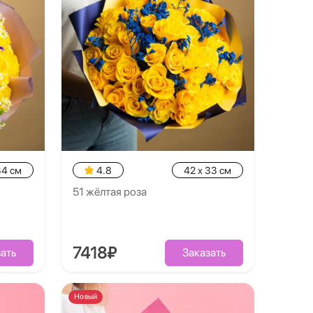
34 см
4.8
42 x 33 см
51 жёлтая роза
7418₽
ать
Заказать
Новый