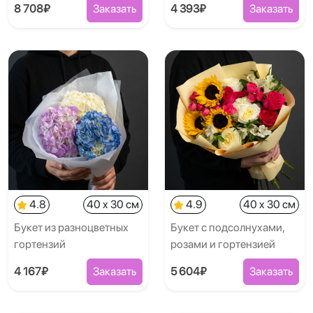
8 708₽
Заказать
4 393₽
Заказать
4.8
40 x 30 см
4.9
40 x 30 см
Букет из разноцветных
Букет с подсолнухами,
гортензий
розами и гортензией
4 167₽
Заказать
5 604₽
Заказать