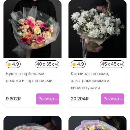
4.9
40 x 35 см
4.9
45 x 45 см
Букет с герберами,
Корзина с розами,
розами и гортензиями
альстромериями и
лизиантусами
9 302₽
Заказать
20 204₽
Заказать