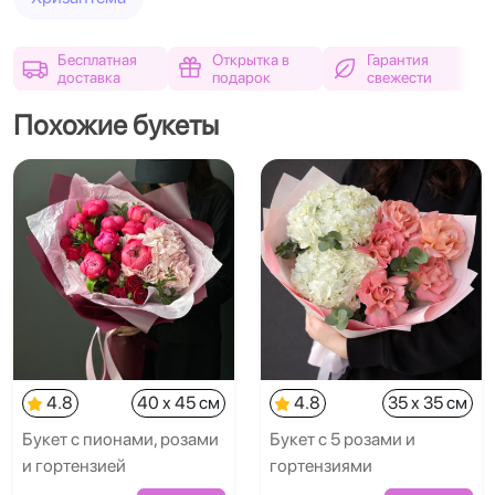
Бесплатная
Открытка в
Гарантия
доставка
подарок
свежести
Похожие букеты
4.8
40 x 45 см
4.8
35 x 35 см
Букет с пионами, розами
Букет с 5 розами и
и гортензией
гортензиями