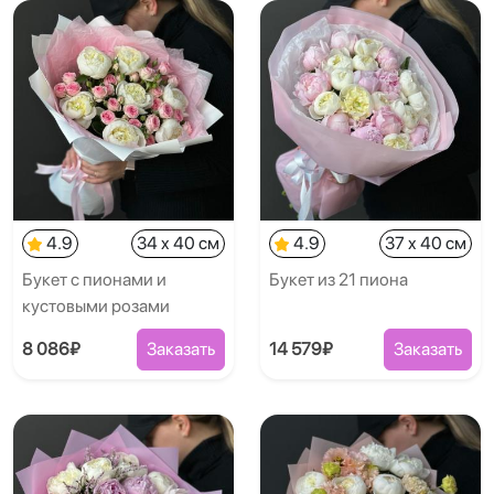
4.9
34 x 40 см
4.9
37 x 40 см
Букет с пионами и
Букет из 21 пиона
кустовыми розами
8 086₽
Заказать
14 579₽
Заказать