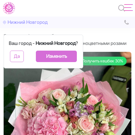
Нижний Новгород
Главная
Авторские букеты
Ваш город -
Букет с розовой гортензией и разноцветными розами
Нижний Новгород
?
Да
Изменить
Получить кешбек 30%
Назад
Впере