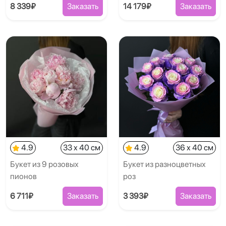
8 339₽
Заказать
14 179₽
Заказать
4.9
33 x 40 см
4.9
36 x 40 см
Букет из 9 розовых
Букет из разноцветных
пионов
роз
6 711₽
Заказать
3 393₽
Заказать