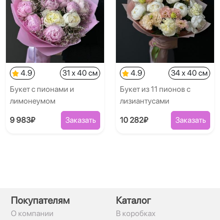
4.9
31 x 40 см
4.9
34 x 40 см
Букет с пионами и
Букет из 11 пионов с
лимонеумом
лизиантусами
9 983₽
Заказать
10 282₽
Заказать
Покупателям
Каталог
О компании
В коробках