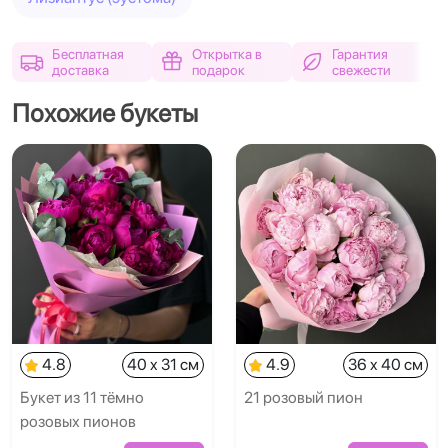
Бесплатная
Открытка в
Гарантия
доставка
подарок
свежести
Похожие букеты
4.8
40 x 31 см
4.9
36 x 40 см
Букет из 11 тёмно
21 розовый пион
розовых пионов