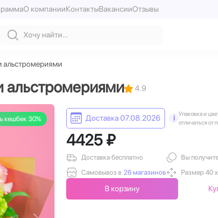
грамма
О компании
Контакты
Вакансии
Отзывы
ми альстромериями
ми альстромериями
4.9
Упаковка и цве
Доставка 07.08.2026
i
ь кешбек 30%
отличаться от 
4425 ₽
Доставка бесплатно
Вы получит
Самовывоз в
26 магазинов
Размер 40 х
В корзину
Ку