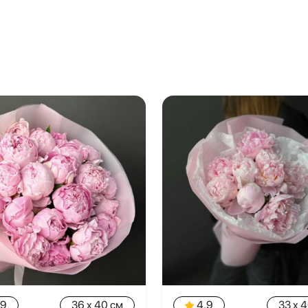
.9
36 x 40 см
4.9
33 x 