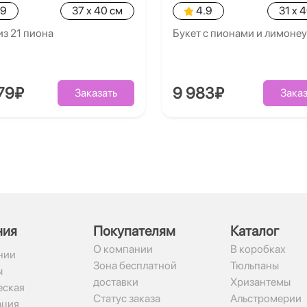
.9
37 x 40 см
4.9
31 x 
из 21 пиона
Букет с пионами и лимоне
79₽
9 983₽
Заказать
Заказ
ния
Покупателям
Каталог
О компании
В коробках
нии
Зона бесплатной
Тюльпаны
ы
доставки
Хризантемы
ская
Статус заказа
Альстромерии
ация