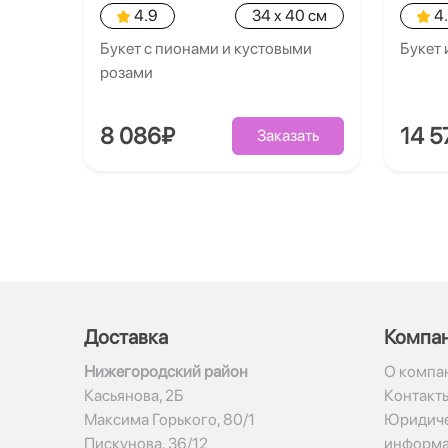
4.9
34 x 40 см
4
Букет с пионами и кустовыми
Букет 
розами
8 086₽
14 5
Заказать
Доставка
Компа
Нижегородский район
О компа
Касьянова, 2Б
Контакт
Максима Горького, 80/1
Юридиче
Пискунова, 36/12
информ