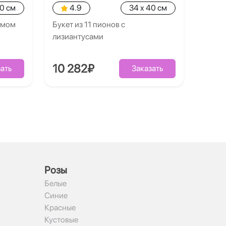
40 см
4.9
34 x 40 см
умом
Букет из 11 пионов с
лизиантусами
10 282₽
ать
Заказать
Рoзы
Белые
Синие
Красные
Кустовые