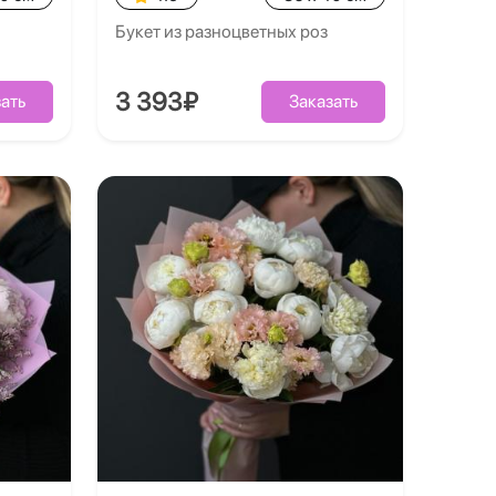
Букет из разноцветных роз
3 393₽
ать
Заказать