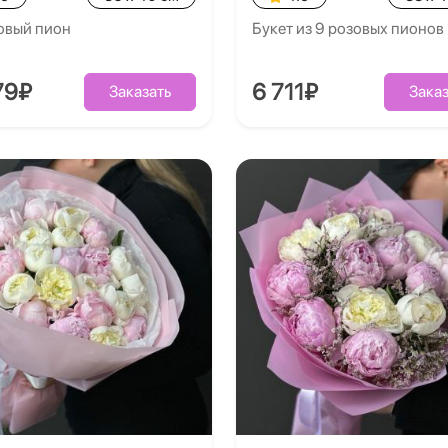
овый пион
Букет из 9 розовых пионов
79₽
6 711₽
Заказать
Заказ