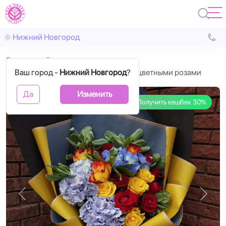
Нижний Новгород
Главная
Розы
Ваш город -
Букет с 3 гортензиями и 15 разноцветными розами
Нижний Новгород
?
Да
Изменить
Получить кешбек 30%
Назад
Впере