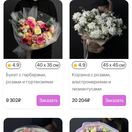
4.9
40 x 35 см
4.9
45 x 45 см
Букет с герберами,
Корзина с розами,
розами и гортензиями
альстромериями и
лизиантусами
9 302₽
Заказать
20 204₽
Заказать