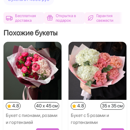
Бесплатная
Открытка в
Гарантия
доставка
подарок
свежести
Похожие букеты
4.8
40 x 45 см
4.8
35 x 35 см
Букет с пионами, розами
Букет с 5 розами и
и гортензией
гортензиями