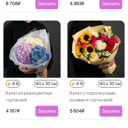
8 708₽
Заказать
4 393₽
Заказать
4.8
40 x 30 см
4.9
40 x 30 см
Букет из разноцветных
Букет с подсолнухами,
гортензий
розами и гортензией
4 167₽
Заказать
5 604₽
Заказать