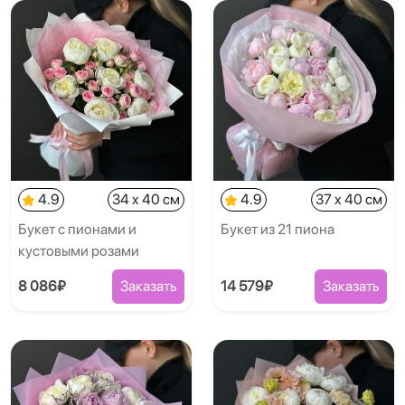
4.9
34 x 40 см
4.9
37 x 40 см
Букет с пионами и
Букет из 21 пиона
кустовыми розами
8 086₽
Заказать
14 579₽
Заказать