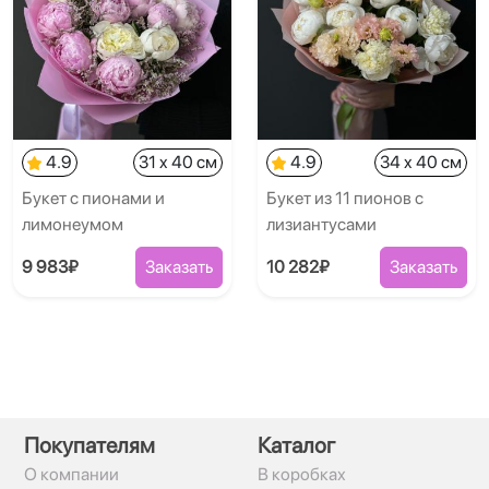
4.9
31 x 40 см
4.9
34 x 40 см
Букет с пионами и
Букет из 11 пионов с
лимонеумом
лизиантусами
9 983₽
Заказать
10 282₽
Заказать
Покупателям
Каталог
О компании
В коробках