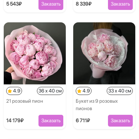
5 543₽
Заказать
8 339₽
Заказать
4.9
36 x 40 см
4.9
33 x 40 см
21 розовый пион
Букет из 9 розовых
пионов
14 179₽
Заказать
6 711₽
Заказать