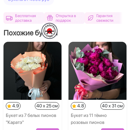
Бесплатная
Открытка в
Гарантия
доставка
подарок
свежести
Похожие букеты
4.9
40 x 25 см
4.8
40 x 31 см
Букет из 7 белых пионов
Букет из 11 тёмно
"Каратэ"
розовых пионов