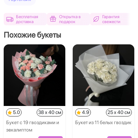
Бесплатная
Открытка в
Гарантия
доставка
подарок
свежести
Похожие букеты
5.0
38 x 40 см
4.9
25 x 40 см
Букет с 19 гвоздиками и
Букет из 11 белых гвоздик
эвкалиптом