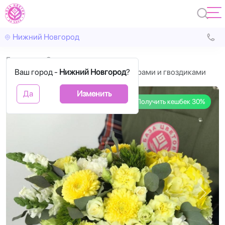
Нижний Новгород
Главная
С цветами
Ваш город -
Коробка цветов с жёлтыми герберами и гвоздиками
Нижний Новгород
?
Да
Изменить
Получить кешбек 30%
Назад
Впере