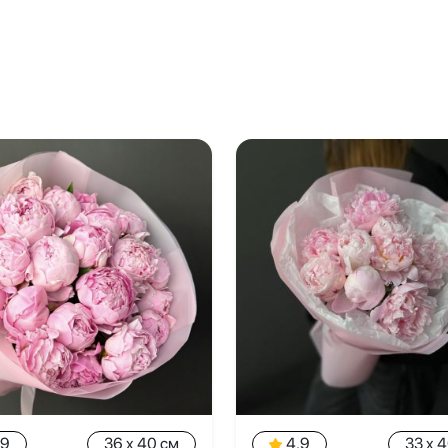
.9
36 x 40 см
4.9
33 x 