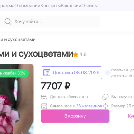
грамма
О компании
Контакты
Вакансии
Отзывы
ми и сухоцветами
ами и сухоцветами
4.8
Упаковка и цв
Доставка 08.08.2026
i
ь кешбек 30%
отличаться от 
7707 ₽
Доставка бесплатно
Вы получит
Самовывоз в
26 магазинов
Размер 25 х
В корзину
Ку