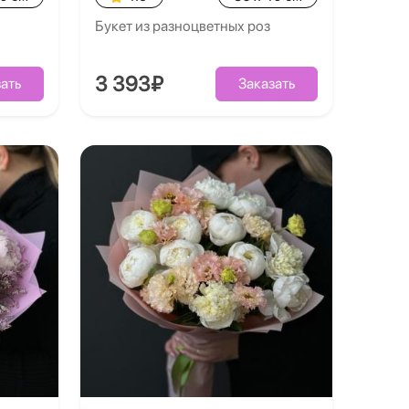
Букет из разноцветных роз
3 393₽
ать
Заказать