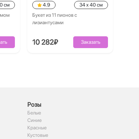
40 см
4.9
34 x 40 см
умом
Букет из 11 пионов с
лизиантусами
10 282₽
ать
Заказать
Рoзы
Белые
Синие
Красные
Кустовые