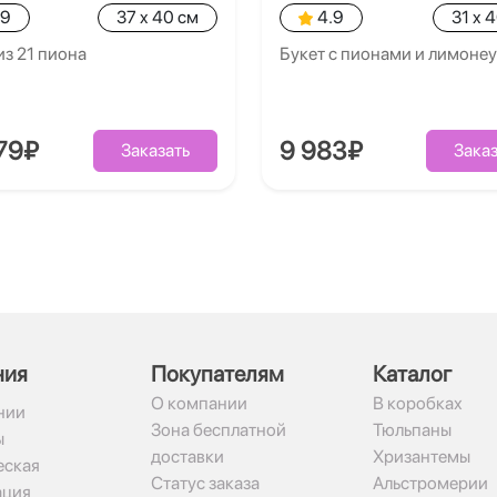
.9
37 x 40 см
4.9
31 x 
из 21 пиона
Букет с пионами и лимоне
79₽
9 983₽
Заказать
Заказ
ния
Покупателям
Каталог
О компании
В коробках
нии
Зона бесплатной
Тюльпаны
ы
доставки
Хризантемы
ская
Статус заказа
Альстромерии
ация