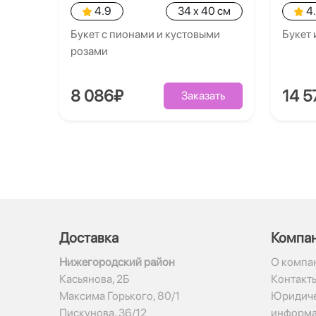
4.9
34 x 40 см
4
Букет с пионами и кустовыми
Букет 
розами
8 086₽
14 5
Заказать
Доставка
Компа
Нижегородский район
О компа
Касьянова, 2Б
Контакт
Максима Горького, 80/1
Юридиче
Пискунова, 36/12
информ