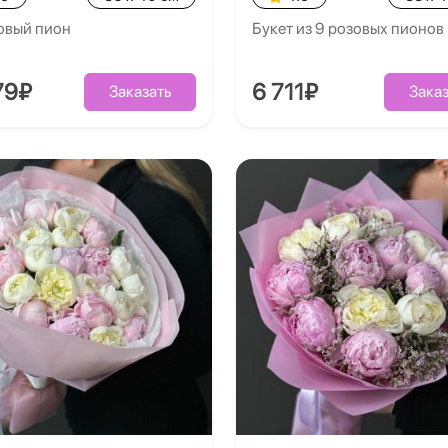
овый пион
Букет из 9 розовых пионов
79₽
6 711₽
Заказать
Заказ