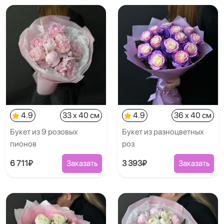
4.9
33 x 40 см
4.9
36 x 40 см
Букет из 9 розовых
Букет из разноцветных
пионов
роз
6 711₽
Заказать
3 393₽
Заказать