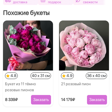
доставка
подарок
свежести
Похожие букеты
4.8
40 x 31 см
4.9
36 x 40 см
Букет из 11 тёмно
21 розовый пион
розовых пионов
8 339₽
Заказать
14 179₽
Заказать