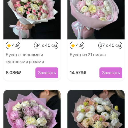
4.9
34 x 40 см
4.9
37 x 40 см
Букет с пионами и
Букет из 21 пиона
кустовыми розами
8 086₽
Заказать
14 579₽
Заказать