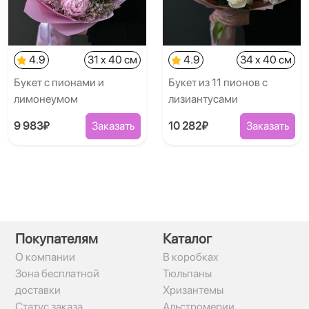
4.9
31 x 40 см
4.9
34 x 40 см
Букет с пионами и
Букет из 11 пионов с
лимонеумом
лизиантусами
9 983₽
Заказать
10 282₽
Заказать
Покупателям
Каталог
О компании
В коробках
Зона бесплатной
Тюльпаны
доставки
Хризантемы
Статус заказа
Альстромерии