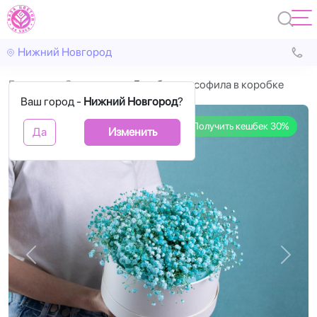
Нижний Новгород
Главная
С цветами
Голубая гипсофила в коробке
Ваш город -
Нижний Новгород
?
Получить кешбек 30%
Да
Изменить
Назад
Впере