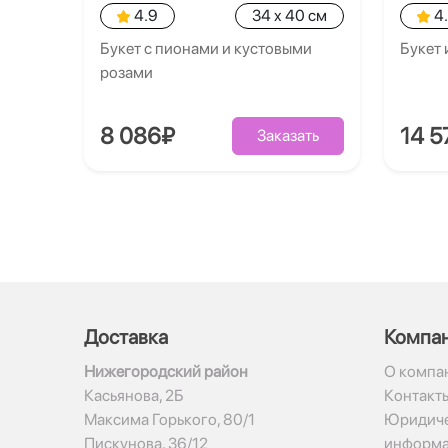
4.9
34 x 40 см
4
Букет с пионами и кустовыми
Букет 
розами
8 086₽
14 5
Заказать
Доставка
Компа
Нижегородский район
О компа
Касьянова, 2Б
Контакт
Максима Горького, 80/1
Юридиче
Пискунова, 36/12
информ