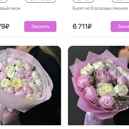
овый пион
Букет из 9 розовых пионов
79₽
6 711₽
Заказать
Заказ