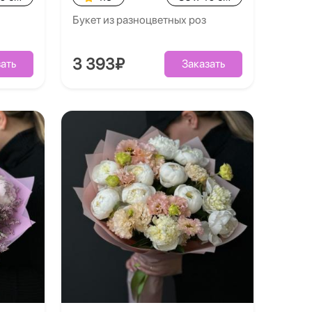
Букет из разноцветных роз
3 393₽
ать
Заказать