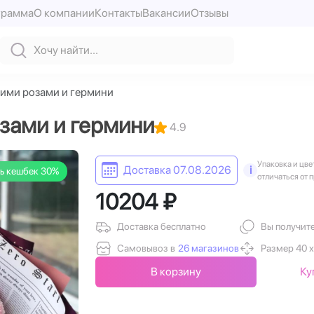
грамма
О компании
Контакты
Вакансии
Отзывы
кими розами и гермини
зами и гермини
4.9
Упаковка и цве
Доставка 07.08.2026
i
ь кешбек 30%
отличаться от 
10204 ₽
Доставка бесплатно
Вы получит
Самовывоз в
26 магазинов
Размер 40 х
В корзину
Ку