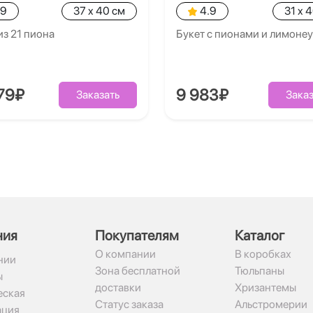
.9
37 x 40 см
4.9
31 x 
из 21 пиона
Букет с пионами и лимоне
79₽
9 983₽
Заказать
Заказ
ния
Покупателям
Каталог
О компании
В коробках
нии
Зона бесплатной
Тюльпаны
ы
доставки
Хризантемы
ская
Статус заказа
Альстромерии
ация