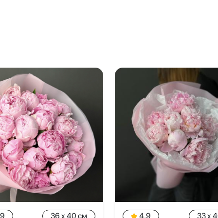
.9
36 x 40 см
4.9
33 x 