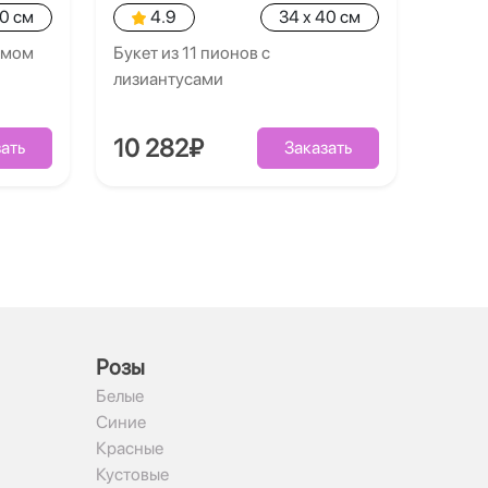
40 см
4.9
34 x 40 см
умом
Букет из 11 пионов с
лизиантусами
10 282₽
ать
Заказать
Рoзы
Белые
Синие
Красные
Кустовые