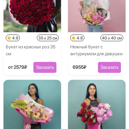
4.9
35 x 25 см
4.8
40 x 40 см
Букет из красных роз 35
Нежный букет с
см
антуриумом для девушки
от 2579₽
Заказать
6955₽
Заказать