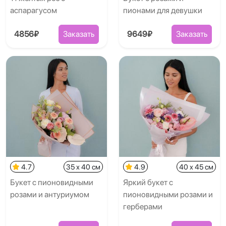
аспарагусом
пионами для девушки
4856₽
Заказать
9649₽
Заказать
4.7
35 x 40 см
4.9
40 x 45 см
Букет с пионовидными
Яркий букет с
розами и антуриумом
пионовидными розами и
герберами