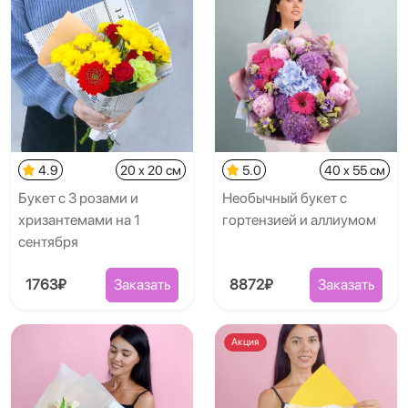
4.9
20 x 20 см
5.0
40 x 55 см
Букет с 3 розами и
Необычный букет с
хризантемами на 1
гортензией и аллиумом
сентября
1763₽
Заказать
8872₽
Заказать
Акция