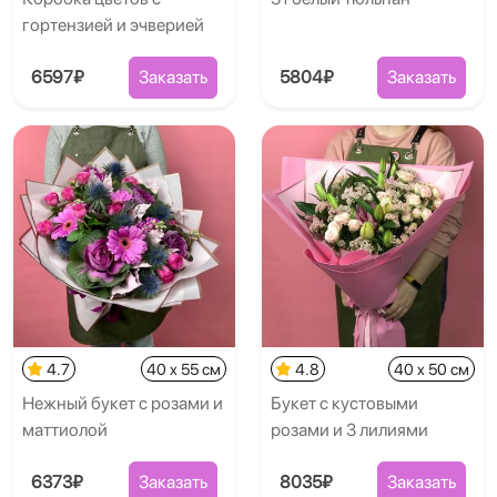
гортензией и эчверией
6597₽
Заказать
5804₽
Заказать
4.7
40 x 55 см
4.8
40 x 50 см
Нежный букет с розами и
Букет с кустовыми
маттиолой
розами и 3 лилиями
6373₽
Заказать
8035₽
Заказать