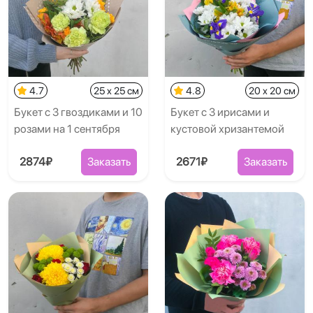
4.7
25 x 25 см
4.8
20 x 20 см
Букет с 3 гвоздиками и 10
Букет с 3 ирисами и
розами на 1 сентября
кустовой хризантемой
2874₽
Заказать
2671₽
Заказать