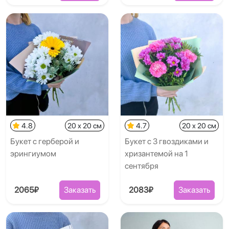
4.8
20 x 20 см
4.7
20 x 20 см
Букет с герберой и
Букет с 3 гвоздиками и
эрингиумом
хризантемой на 1
сентября
2065₽
Заказать
2083₽
Заказать