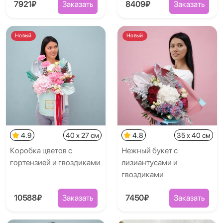
7921₽
Заказать
8409₽
Заказать
Новый
Новый
4.9
40 x 27 см
4.8
35 x 40 см
Коробка цветов с
Нежный букет с
гортензией и гвоздиками
лизиантусами и
гвоздиками
10588₽
Заказать
7450₽
Заказать