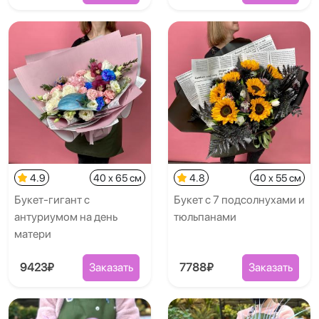
4.9
40 x 65 см
4.8
40 x 55 см
Букет-гигант с
Букет с 7 подсолнухами и
антуриумом на день
тюльпанами
матери
9423₽
Заказать
7788₽
Заказать