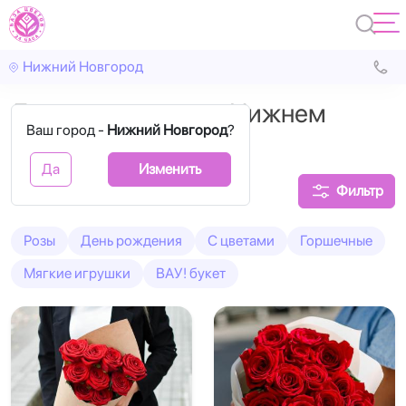
Нижний Новгород
Доставка цветов в Нижнем
Ваш город -
Нижний Новгород
?
Новгороде
Да
Изменить
Фильтр
Розы
День рождения
С цветами
Горшечные
Мягкие игрушки
ВАУ! букет