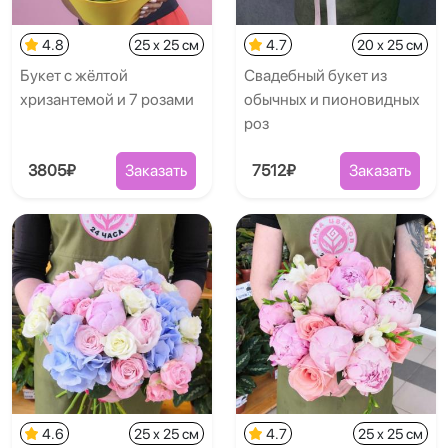
4.8
25 x 25 см
4.7
20 x 25 см
Букет с жёлтой
Свадебный букет из
хризантемой и 7 розами
обычных и пионовидных
роз
3805₽
Заказать
7512₽
Заказать
4.6
25 x 25 см
4.7
25 x 25 см