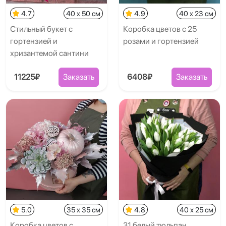
4.7
40 x 50 см
4.9
40 x 23 см
Стильный букет с
Коробка цветов с 25
гортензией и
розами и гортензией
хризантемой сантини
11225₽
Заказать
6408₽
Заказать
5.0
35 x 35 см
4.8
40 x 25 см
Коробка цветов с
31 белый тюльпан