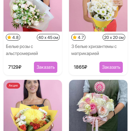
4.8
40 x 45 см
4.7
20 x 20 см
Белые розы с
3 белые хризантемы с
альстромерией
матрикарией
7129₽
Заказать
1865₽
Заказать
Акция