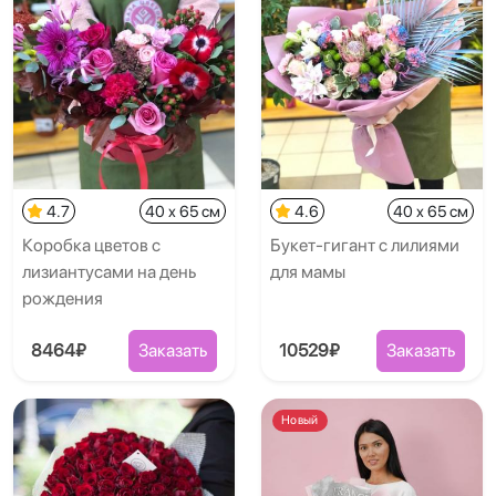
4.7
40 x 65 см
4.6
40 x 65 см
Коробка цветов с
Букет-гигант с лилиями
лизиантусами на день
для мамы
рождения
8464₽
Заказать
10529₽
Заказать
Новый