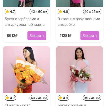
4.7
40 x 60 см
4.9
40 x 25 см
Букет с герберами и
9 красных роз с пионами
антуриумом на 8 марта
в коробке
8612₽
Заказать
11281₽
Заказать
4.7
40 x 40 см
4.9
35 x 40 см
11 жёлтых роз с
Букет с розами и