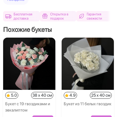
Бесплатная
Открытка в
Гарантия
доставка
подарок
свежести
Похожие букеты
5.0
38 x 40 см
4.9
25 x 40 см
Букет с 19 гвоздиками и
Букет из 11 белых гвоздик
эвкалиптом