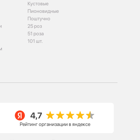
Кустовые
Пионовидные
Поштучно
и
25 роз
51 роза
101 шт.
м
Рейтинг организации в яндексе