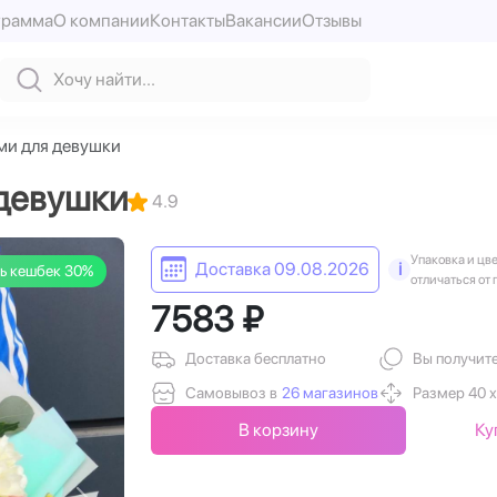
грамма
О компании
Контакты
Вакансии
Отзывы
ями для девушки
 девушки
4.9
Упаковка и цв
Доставка 09.08.2026
i
ь кешбек 30%
отличаться от 
7583 ₽
Доставка бесплатно
Вы получит
Самовывоз в
26 магазинов
Размер 40 х
В корзину
Ку