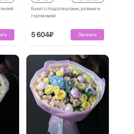
тензий
Букет с подсолнухами, розами и
гортензией
5 604₽
ать
Заказать