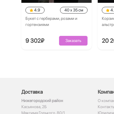
4.9
40 x 35 см
4
Букет с герберами, розами и
Корзин
гортензиями
альст
9 302₽
20 
Заказать
Доставка
Компа
Нижегородский район
О компа
Касьянова, 2Б
Контакт
Максима Горького, 80/1
Юридиче