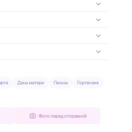
арта
День матери
Пионы
Гортензия
Фото перед отправкой