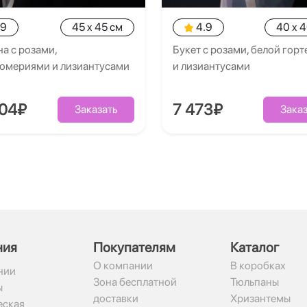
.9
45 x 45 см
4.9
40 x 
а с розами,
Букет с розами, белой гор
ромериями и лизиантусами
и лизиантусами
204₽
7 473₽
Заказать
Заказ
ния
Покупателям
Каталог
О компании
В коробках
нии
Зона бесплатной
Тюльпаны
ы
доставки
Хризантемы
ская