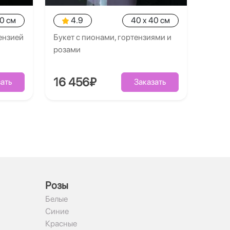
40 см
4.9
40 x 40 см
тензией
Букет с пионами, гортензиями и
розами
16 456₽
ать
Заказать
Рoзы
Белые
Синие
Красные