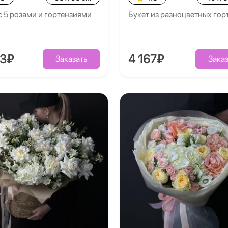
с 5 розами и гортензиями
Букет из разноцветных гор
93₽
4 167₽
Заказать
Заказ