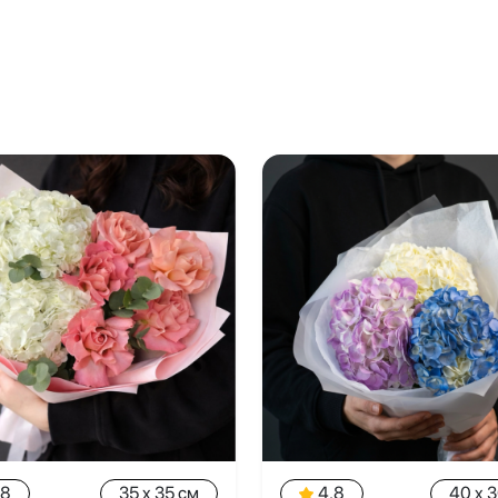
.8
35 x 35 см
4.8
40 x 