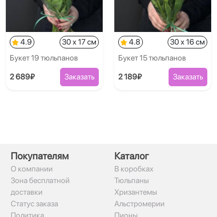
4.9
30 x 17 см
4.8
30 x 16 см
Букет 19 тюльпанов
Букет 15 тюльпанов
2 689₽
Заказать
2 189₽
Заказать
Покупателям
Каталог
О компании
В коробках
Зона бесплатной
Тюльпаны
доставки
Хризантемы
Статус заказа
Альстромерии
Политика
Пионы