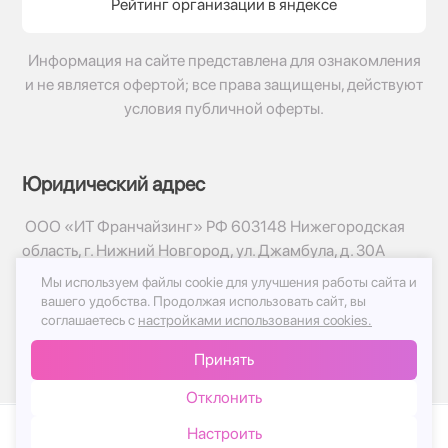
Рейтинг организации в яндексе
Информация на сайте представлена для ознакомления
и не является офертой; все права защищены, действуют
условия публичной оферты.
Юридический адрес
ООО «ИТ Франчайзинг» РФ 603148 Нижегородская
область, г. Нижний Новгород, ул. Джамбула, д. 30А
Мы используем файлы cookie для улучшения работы сайта и
© 2017-2026г, База Цветов 24.ру
вашего удобства.
Продолжая использовать сайт, вы
Политика конфиденциальности
соглашаетесь с
настройками использования cookies.
Публичная оферта
Принять
Принимаем к оплате
Отклонить
Настроить