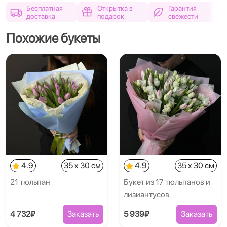
Бесплатная
Открытка в
Гарантия
доставка
подарок
свежести
Похожие букеты
4.9
35 x 30 см
4.9
35 x 30 см
21 тюльпан
Букет из 17 тюльпанов и
лизиантусов
4 732₽
Заказать
5 939₽
Заказать