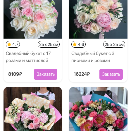
4.7
25 x 25 см
4.6
25 x 25 см
Свадебный букет с 17
Свадебный букет с 3
розами и маттиолой
пионами и розами
8109₽
Заказать
16224₽
Заказать