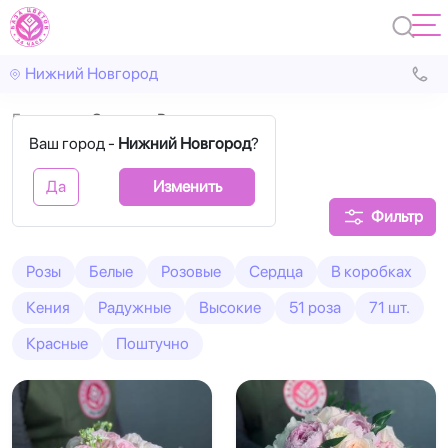
Нижний Новгород
Главная
Садовые Розы
Ваш город -
Нижний Новгород
?
Садовые Розы
Да
Изменить
Фильтр
Розы
Белые
Розовые
Сердца
В коробках
Кения
Радужные
Высокие
51 роза
71 шт.
Красные
Поштучно