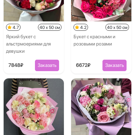
4.7
40 x 50 см
4.2
40 x 50 см
Яркий букет с
Букет с красными и
альстрмоериями для
розовыми розами
девушки
7848₽
Заказать
6672₽
Заказать