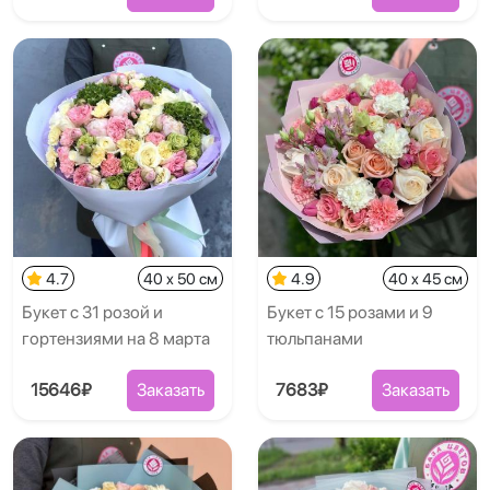
4.7
40 x 50 см
4.9
40 x 45 см
Букет с 31 розой и
Букет с 15 розами и 9
гортензиями на 8 марта
тюльпанами
15646₽
Заказать
7683₽
Заказать