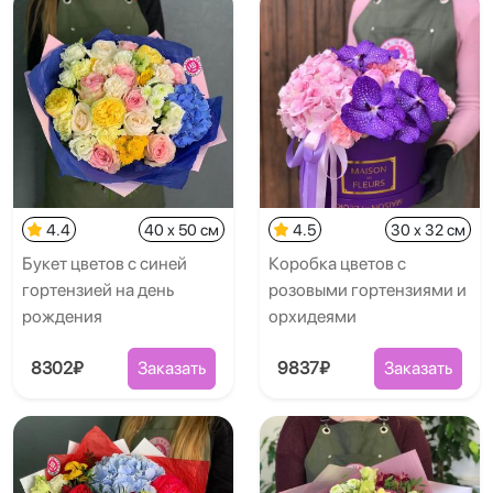
4.4
40 x 50 см
4.5
30 x 32 см
Букет цветов с синей
Коробка цветов с
гортензией на день
розовыми гортензиями и
рождения
орхидеями
8302₽
Заказать
9837₽
Заказать