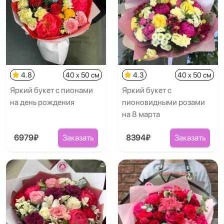
4.8
40 x 50 см
4.3
40 x 50 см
Яркий букет с пионами
Яркий букет с
на день рождения
пионовидными розами
на 8 марта
6979₽
Заказать
8394₽
Заказать