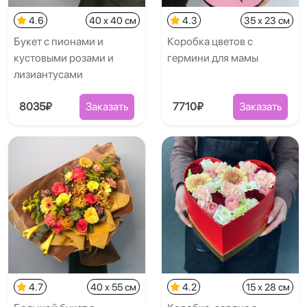
4.6
40 x 40 см
4.3
35 x 23 см
Букет с пионами и
Коробка цветов с
кустовыми розами и
гермини для мамы
лизиантусами
8035₽
Заказать
7710₽
Заказать
4.7
40 x 55 см
4.2
15 x 28 см