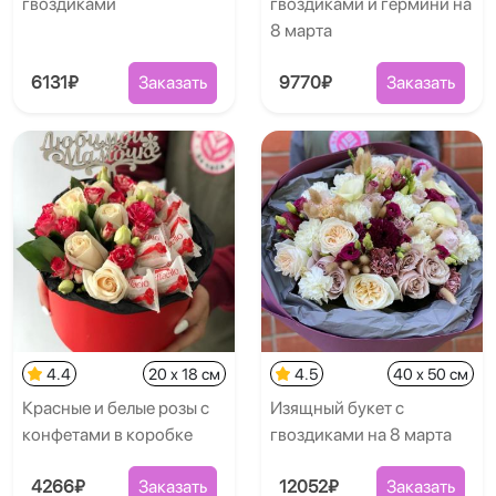
гвоздиками
гвоздиками и гермини на
8 марта
6131₽
Заказать
9770₽
Заказать
4.4
20 x 18 см
4.5
40 x 50 см
Красные и белые розы с
Изящный букет с
конфетами в коробке
гвоздиками на 8 марта
4266₽
Заказать
12052₽
Заказать