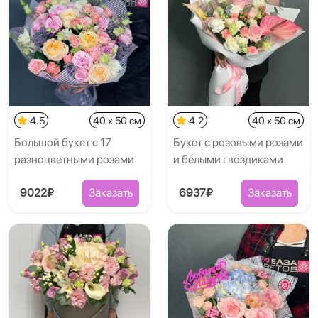
4.5
40 x 50 см
4.2
40 x 50 см
Большой букет с 17
Букет с розовыми розами
разноцветными розами
и белыми гвоздиками
9022₽
Заказать
6937₽
Заказать