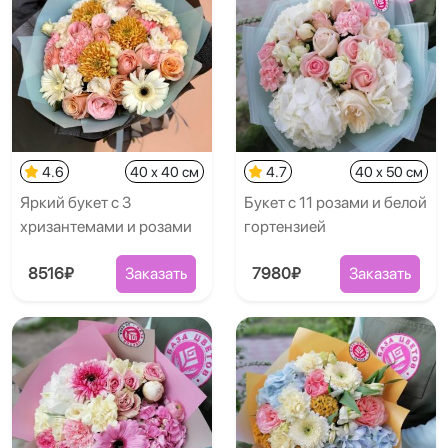
4.6
40 x 40 см
4.7
40 x 50 см
Яркий букет с 3
Букет с 11 розами и белой
хризантемами и розами
гортензией
8516₽
Заказать
7980₽
Заказать