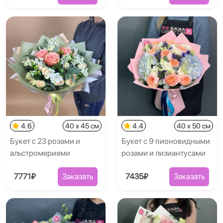
4.6
40 x 45 см
4.4
40 x 50 см
Букет с 23 розами и
Букет с 9 пионовидными
альстромериями
розами и лизиантусами
7771₽
Заказать
7435₽
Заказать