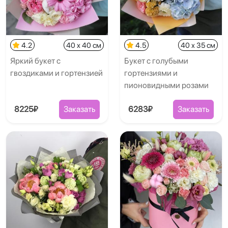
4.2
40 x 40 см
4.5
40 x 35 см
Яркий букет с
Букет с голубыми
гвоздиками и гортензией
гортензиями и
пионовидными розами
8225₽
Заказать
6283₽
Заказать