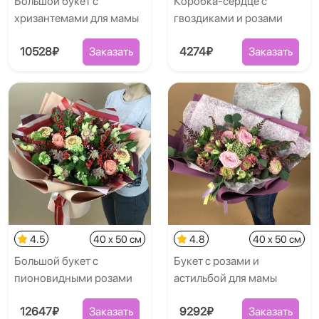
Большой букет с
Коробка-сердце с
хризантемами для мамы
гвоздиками и розами
10528₽
Заказать
4274₽
Заказать
4.5
40 x 50 см
4.8
40 x 50 см
Большой букет с
Букет с розами и
пионовидными розами
астильбой для мамы
12647₽
Заказать
9292₽
Заказать