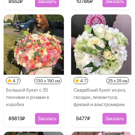
8552₽
Заказать
10786₽
Заказать
4.7
130 x 150 см
4.7
25 x 25 см
Большой букет с 35
Свадебный букет из роз,
пионами и розами в
гвоздик, лизиантуса,
коробке
фрезий и альстромерии
85613₽
Заказать
5477₽
Заказать