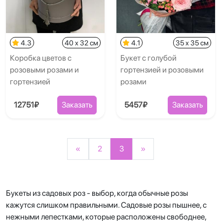
4.3
40 x 32 см
4.1
35 x 35 см
Коробка цветов с
Букет с голубой
розовыми розами и
гортензией и розовыми
гортензией
розами
12751₽
Заказать
5457₽
Заказать
«
2
3
»
Букеты из садовых роз - выбор, когда обычные розы
кажутся слишком правильными. Садовые розы пышнее, с
нежными лепестками, которые расположены свободнее,